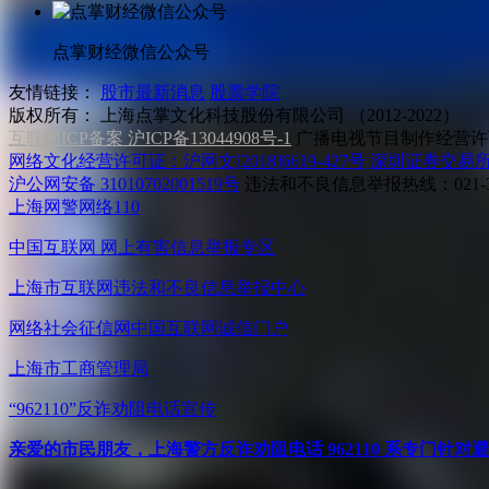
点掌财经微信公众号
友情链接：
股市最新消息
股票学院
版权所有：
上海点掌文化科技股份有限公司 （2012-2022）
互联网ICP备案 沪ICP备13044908号-1
广播电视节目制作经营许可
网络文化经营许可证：沪网文[2018]6619-427号
深圳证券交易
沪公网安备 31010702001519号
违法和不良信息举报热线：021-31
上海网警网络110
中国互联网
网上有害信息举报专区
上海市互联网
违法和不良信息举报中心
网络社会征信网
中国互联网诚信门户
上海市工商管理局
“962110”
反诈劝阻电话宣传
亲爱的市民朋友，上海警方反诈劝阻电话 962110 系专门