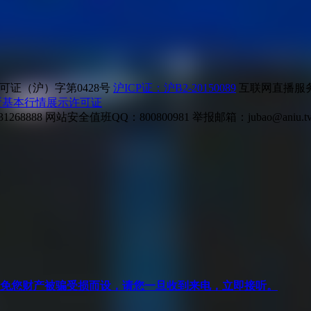
证（沪）字第0428号
沪ICP证：沪B2-20150089
互联网直播服务企
所基本行情展示许可证
268888
网站安全值班QQ：800800981
举报邮箱：
jubao@aniu.t
针对避免您财产被骗受损而设，请您一旦收到来电，立即接听。