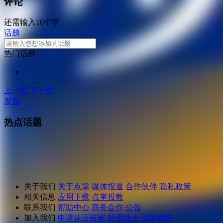
评论
还需输入10个字
话题
热门话题
上一页
下一页
发布
热点话题
关于我们
关于点掌
媒体报道
合作伙伴
隐私政策
相关信息
应用下载
点掌投教
联系我们
帮助中心
商务合作
公告
加入我们
申请认证砖家
招贤纳士
点掌发布