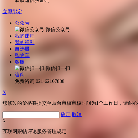
获取短信验证码
立即绑定
公众号
微信公众号
我的课程
我的福利
自选股
购物车
客服
微信扫一扫
咨询
免费咨询
021-62167888
X
您修改的价格将提交至后台审核审核时间为1个工作日，请耐
确定
取消
X
互联网跟帖评论服务管理规定