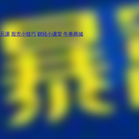
元课
股市小技巧
财经小课堂
牛券商城