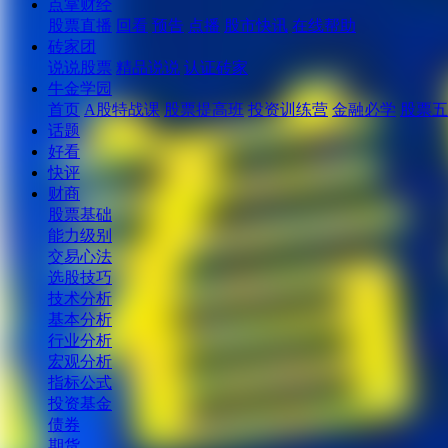
点掌财经
股票直播
回看
预告
点播
股市快讯
在线帮助
砖家团
说说股票
精品说说
认证砖家
牛金学园
首页
A股特战课
股票提高班
投资训练营
金融必学
股票五
话题
好看
快评
财商
股票基础
能力级别
交易心法
选股技巧
技术分析
基本分析
行业分析
宏观分析
指标公式
投资基金
债券
期货