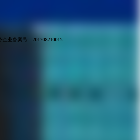
业备案号：201708210015
v