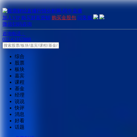
加入VIP
购买财富密钥
购买金股包
问客服
微信扫码咨询
咨询电话：
021-62167888
综合
股票
板块
嘉宾
课程
基金
经理
说说
快评
消息
好看
话题