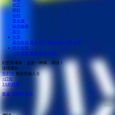
外汇
期权
创投
贵金属
融资融券
其它
大赛
最佳收益
最多关注
最热讨论
炒股大赛
阿牛智投
一起看盘
股票
板块
基金
幻想着暴富，这是一种病，得治！
连续播放
毛利哥
资深市场人士
+订阅
TA的好看
收藏
分享到
评论
内容如