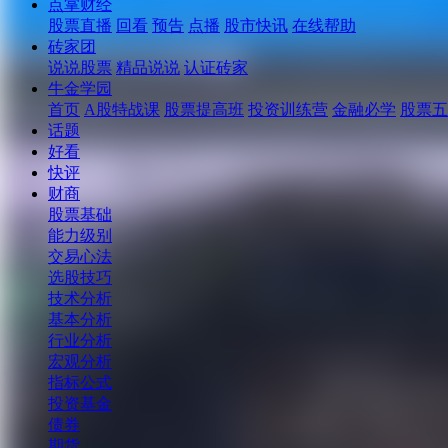
点掌财经
股票直播
回看
预告
点播
股市快讯
在线帮助
砖家团
说说股票
精品说说
认证砖家
牛金学园
首页
A股特战课
股票提高班
投资训练营
金融必学
股票五
话题
好看
快评
财商
股票基础
能力级别
交易心法
选股技巧
技术分析
基本分析
行业分析
宏观分析
指标公式
投资基金
债券
期货