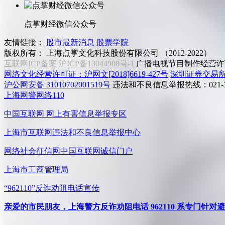
点掌财经微信公众号
友情链接：
股市最新消息
股票学院
版权所有：
上海点掌文化科技股份有限公司 （2012-2022）
互联网ICP备案 沪ICP备13044908号-1
广播电视节目制作经营许可
网络文化经营许可证：沪网文[2018]6619-427号
深圳证券交易
沪公网安备 31010702001519号
违法和不良信息举报热线：021-31
上海网警网络110
中国互联网
网上有害信息举报专区
上海市互联网
违法和不良信息举报中心
网络社会征信网
中国互联网诚信门户
上海市工商管理局
“962110”
反诈劝阻电话宣传
亲爱的市民朋友，上海警方反诈劝阻电话 962110 系专门