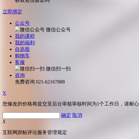
获取短信验证码
立即绑定
公众号
微信公众号
我的课程
我的福利
自选股
购物车
客服
微信扫一扫
咨询
免费咨询
021-62167888
X
您修改的价格将提交至后台审核审核时间为1个工作日，请耐
确定
取消
X
互联网跟帖评论服务管理规定