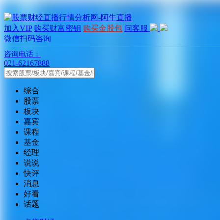
加入VIP
购买财富密钥
购买金股包
问客服
微信扫码咨询
咨询电话：
021-62167888
综合
股票
板块
嘉宾
课程
基金
经理
说说
快评
消息
好看
话题