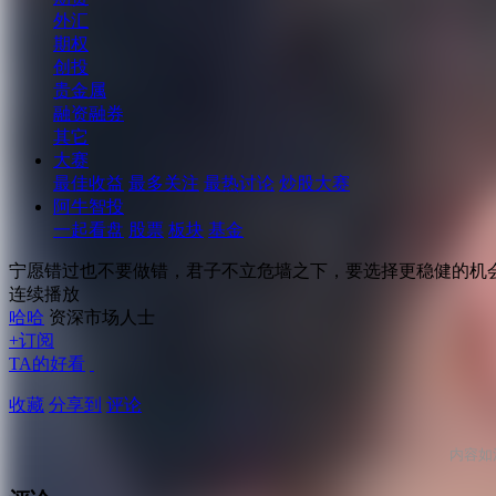
外汇
期权
创投
贵金属
融资融券
其它
大赛
最佳收益
最多关注
最热讨论
炒股大赛
阿牛智投
一起看盘
股票
板块
基金
宁愿错过也不要做错，君子不立危墙之下，要选择更稳健的机
连续播放
哈哈
资深市场人士
+订阅
TA的好看
收藏
分享到
评论
内容如