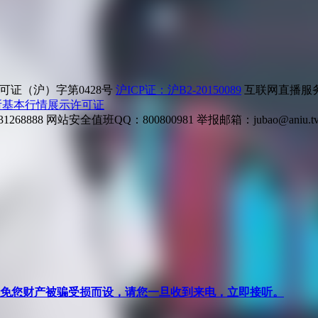
证（沪）字第0428号
沪ICP证：沪B2-20150089
互联网直播服务企
所基本行情展示许可证
268888
网站安全值班QQ：800800981
举报邮箱：
jubao@aniu.t
针对避免您财产被骗受损而设，请您一旦收到来电，立即接听。