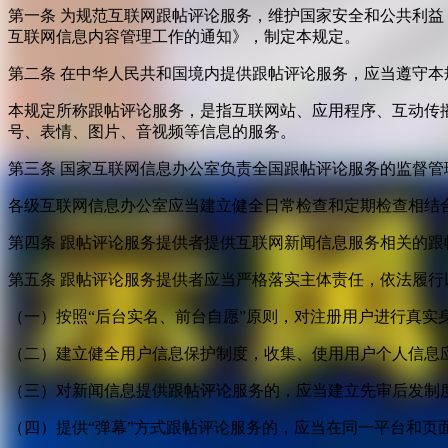
第一条 为规范互联网跟帖评论服务，维护国家安全和公共利
互联网信息内容管理工作的通知》，制定本规定。
第二条 在中华人民共和国境内提供跟帖评论服务，应当遵守本
本规定所称跟帖评论服务，是指互联网站、应用程序、互动传
号、表情、图片、音视频等信息的服务。
第三条 国家互联网信息办公室负责全国跟帖评论服务的监督
各级互联网信息办公室应当建立健全日常检查和定期检查相结
第四条 跟帖评论服务提供者提供互联网新闻信息服务相关的
第五条 跟帖评论服务提供者应当严格落实主体责任，依法履行
（一）按照“后台实名、前台自愿”原则，对注册用户进行真实
（二）建立健全用户信息保护制度，收集、使用用户个人信息
（三）对新闻信息提供跟帖评论服务的，应当建立先审后发制
（四）提供“弹幕”方式跟帖评论服务的，应当在同一平台和页