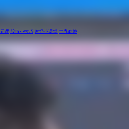
元课
股市小技巧
财经小课堂
牛券商城