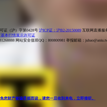
证（沪）字第0428号
沪ICP证：沪B2-20150089
互联网直播服务企
所基本行情展示许可证
268888
网站安全值班QQ：800800981
举报邮箱：
jubao@aniu.t
针对避免您财产被骗受损而设，请您一旦收到来电，立即接听。