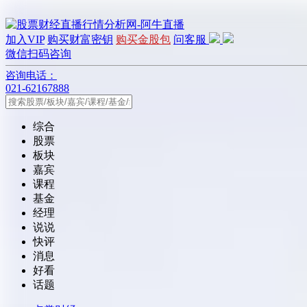
加入VIP
购买财富密钥
购买金股包
问客服
微信扫码咨询
咨询电话：
021-62167888
综合
股票
板块
嘉宾
课程
基金
经理
说说
快评
消息
好看
话题