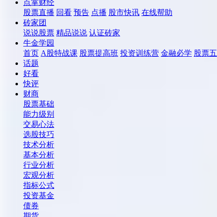
点掌财经
股票直播
回看
预告
点播
股市快讯
在线帮助
砖家团
说说股票
精品说说
认证砖家
牛金学园
首页
A股特战课
股票提高班
投资训练营
金融必学
股票五
话题
好看
快评
财商
股票基础
能力级别
交易心法
选股技巧
技术分析
基本分析
行业分析
宏观分析
指标公式
投资基金
债券
期货