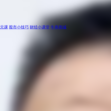
元课
股市小技巧
财经小课堂
牛券商城