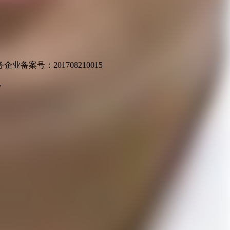
业备案号：201708210015
v