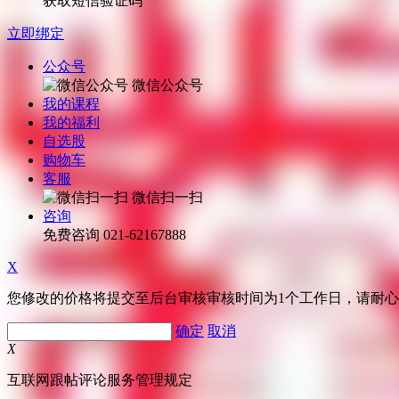
获取短信验证码
立即绑定
公众号
微信公众号
我的课程
我的福利
自选股
购物车
客服
微信扫一扫
咨询
免费咨询
021-62167888
X
您修改的价格将提交至后台审核审核时间为1个工作日，请耐
确定
取消
X
互联网跟帖评论服务管理规定