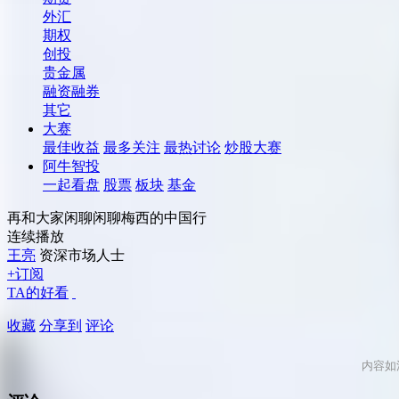
外汇
期权
创投
贵金属
融资融券
其它
大赛
最佳收益
最多关注
最热讨论
炒股大赛
阿牛智投
一起看盘
股票
板块
基金
再和大家闲聊闲聊梅西的中国行
连续播放
王亮
资深市场人士
+订阅
TA的好看
收藏
分享到
评论
内容如