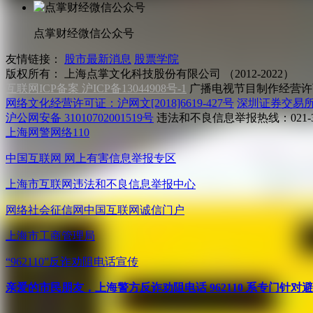
点掌财经微信公众号
友情链接：
股市最新消息
股票学院
版权所有：
上海点掌文化科技股份有限公司 （2012-2022）
互联网ICP备案 沪ICP备13044908号-1
广播电视节目制作经营许可
网络文化经营许可证：沪网文[2018]6619-427号
深圳证券交易
沪公网安备 31010702001519号
违法和不良信息举报热线：021-31
上海网警网络110
中国互联网
网上有害信息举报专区
上海市互联网
违法和不良信息举报中心
网络社会征信网
中国互联网诚信门户
上海市工商管理局
“962110”
反诈劝阻电话宣传
亲爱的市民朋友，上海警方反诈劝阻电话 962110 系专门