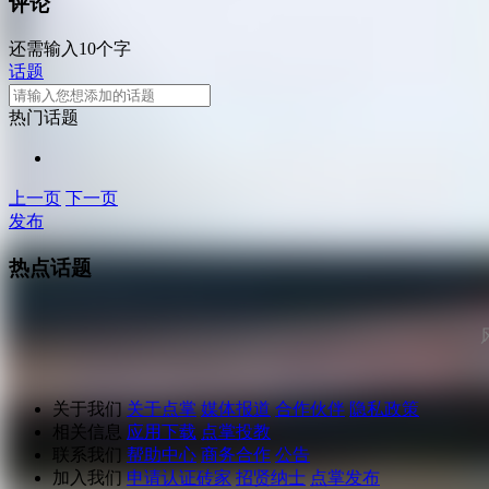
评论
还需输入10个字
话题
热门话题
上一页
下一页
发布
热点话题
关于我们
关于点掌
媒体报道
合作伙伴
隐私政策
相关信息
应用下载
点掌投教
联系我们
帮助中心
商务合作
公告
加入我们
申请认证砖家
招贤纳士
点掌发布