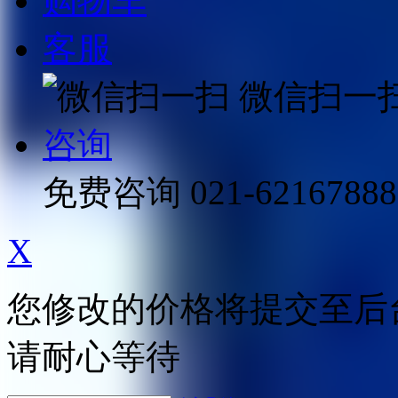
购物车
客服
微信扫一
咨询
免费咨询
021-62167888
X
您修改的价格将提交至后
请耐心等待