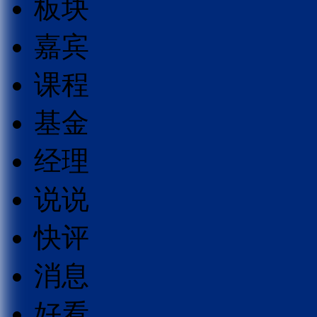
板块
嘉宾
课程
基金
经理
说说
快评
消息
好看