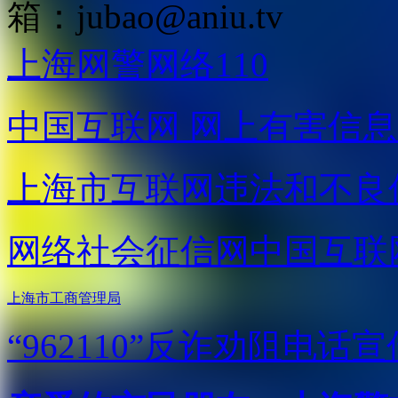
箱：
jubao@aniu.tv
上海网警网络110
中国互联网
网上有害信息
上海市互联网
违法和不良
网络社会征信网
中国互联
上海市工商管理局
“962110”
反诈劝阻电话宣