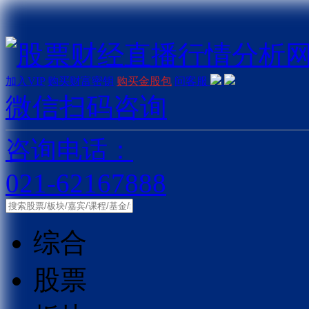
加入VIP
购买财富密钥
购买金股包
问客服
微信扫码咨询
咨询电话：
021-62167888
综合
股票