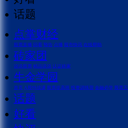
话题
点掌财经
股票直播
回看
预告
点播
股市快讯
在线帮助
砖家团
说说股票
精品说说
认证砖家
牛金学园
首页
A股特战课
股票提高班
投资训练营
金融必学
股票五
话题
好看