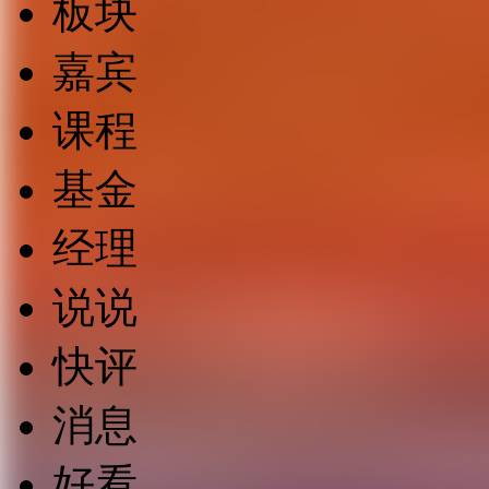
板块
嘉宾
课程
基金
经理
说说
快评
消息
好看