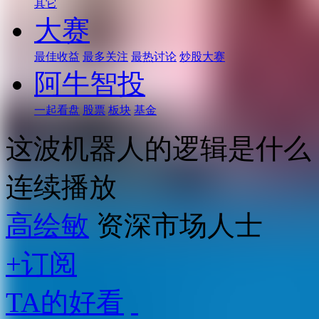
其它
大赛
最佳收益
最多关注
最热讨论
炒股大赛
阿牛智投
一起看盘
股票
板块
基金
这波机器人的逻辑是什么
连续播放
高绘敏
资深市场人士
+订阅
TA的好看