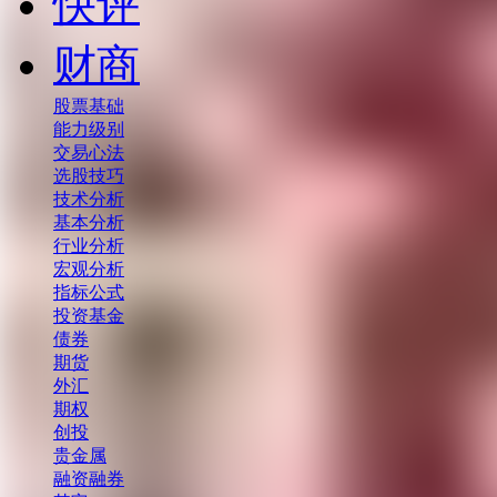
快评
财商
股票基础
能力级别
交易心法
选股技巧
技术分析
基本分析
行业分析
宏观分析
指标公式
投资基金
债券
期货
外汇
期权
创投
贵金属
融资融券