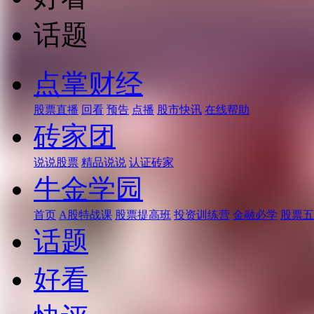
话题
点掌财经
股票直播
回看
预告
点播
股市快讯
在线帮助
砖家团
说说股票
精品说说
认证砖家
牛金学园
首页
A股特战课
股票提高班
投资训练营
金融必学
股票五
话题
好看