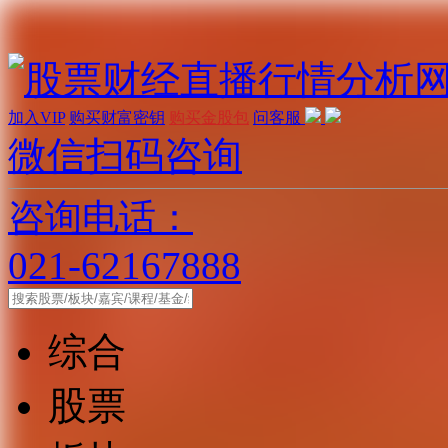
加入VIP
购买财富密钥
购买金股包
问客服
微信扫码咨询
咨询电话：
021-62167888
综合
股票