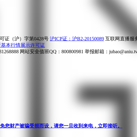
证（沪）字第0428号
沪ICP证：沪B2-20150089
互联网直播服务企
所基本行情展示许可证
268888
网站安全值班QQ：800800981
举报邮箱：
jubao@aniu.t
针对避免您财产被骗受损而设，请您一旦收到来电，立即接听。