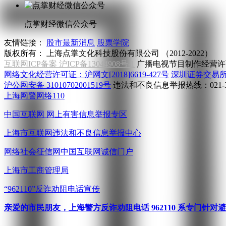
点掌财经微信公众号
友情链接：
股市最新消息
股票学院
版权所有：
上海点掌文化科技股份有限公司 （2012-2022）
互联网ICP备案 沪ICP备13044908号-1
广播电视节目制作经营许可
网络文化经营许可证：沪网文[2018]6619-427号
深圳证券交易
沪公网安备 31010702001519号
违法和不良信息举报热线：021-31
上海网警网络110
中国互联网
网上有害信息举报专区
上海市互联网
违法和不良信息举报中心
网络社会征信网
中国互联网诚信门户
上海市工商管理局
“962110”
反诈劝阻电话宣传
亲爱的市民朋友，上海警方反诈劝阻电话 962110 系专门