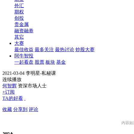
外汇
期权
创投
贵金属
融资融券
其它
大赛
最佳收益
最多关注
最热讨论
炒股大赛
阿牛智投
一起看盘
股票
板块
基金
2021-03-04 李明星-私秘课
连续播放
何智辉
资深市场人士
+订阅
TA的好看
收藏
分享到
评论
内容如