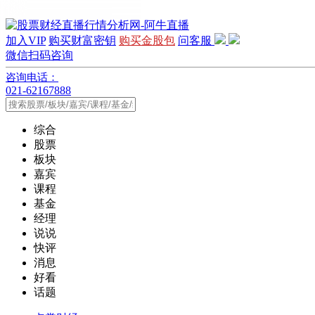
加入VIP
购买财富密钥
购买金股包
问客服
微信扫码咨询
咨询电话：
021-62167888
综合
股票
板块
嘉宾
课程
基金
经理
说说
快评
消息
好看
话题