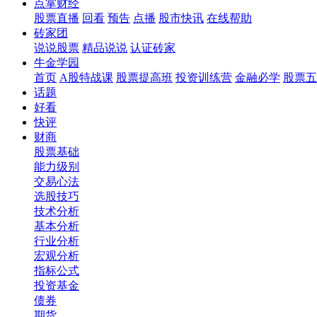
点掌财经
股票直播
回看
预告
点播
股市快讯
在线帮助
砖家团
说说股票
精品说说
认证砖家
牛金学园
首页
A股特战课
股票提高班
投资训练营
金融必学
股票五
话题
好看
快评
财商
股票基础
能力级别
交易心法
选股技巧
技术分析
基本分析
行业分析
宏观分析
指标公式
投资基金
债券
期货