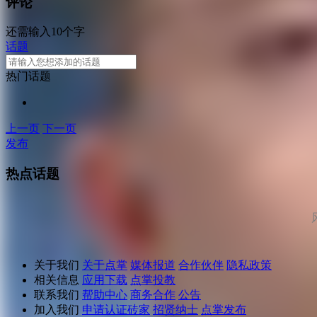
评论
还需输入10个字
话题
热门话题
上一页
下一页
发布
热点话题
关于我们
关于点掌
媒体报道
合作伙伴
隐私政策
相关信息
应用下载
点掌投教
联系我们
帮助中心
商务合作
公告
加入我们
申请认证砖家
招贤纳士
点掌发布