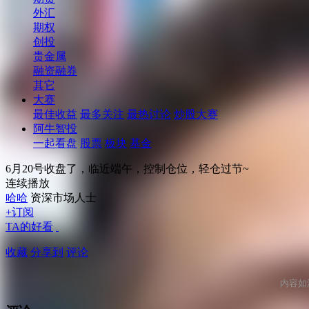
外汇
期权
创投
贵金属
融资融券
其它
大赛
最佳收益
最多关注
最热讨论
炒股大赛
阿牛智投
一起看盘
股票
板块
基金
6月20号收盘了，临近端午，控制仓位，轻仓过节~
连续播放
哈哈
资深市场人士
+订阅
TA的好看
收藏
分享到
评论
内容如