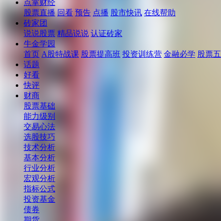
点掌财经
股票直播
回看
预告
点播
股市快讯
在线帮助
砖家团
说说股票
精品说说
认证砖家
牛金学园
首页
A股特战课
股票提高班
投资训练营
金融必学
股票五
话题
好看
快评
财商
股票基础
能力级别
交易心法
选股技巧
技术分析
基本分析
行业分析
宏观分析
指标公式
投资基金
债券
期货