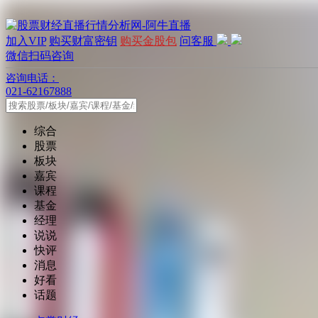
加入VIP
购买财富密钥
购买金股包
问客服
微信扫码咨询
咨询电话：
021-62167888
综合
股票
板块
嘉宾
课程
基金
经理
说说
快评
消息
好看
话题