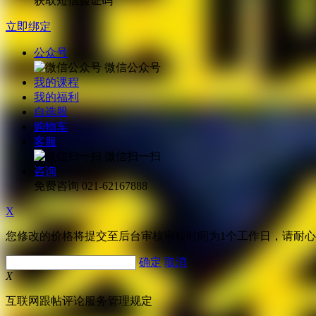
获取短信验证码
立即绑定
公众号
微信公众号
我的课程
我的福利
自选股
购物车
客服
微信扫一扫
咨询
免费咨询
021-62167888
X
您修改的价格将提交至后台审核审核时间为1个工作日，请耐
确定
取消
X
互联网跟帖评论服务管理规定