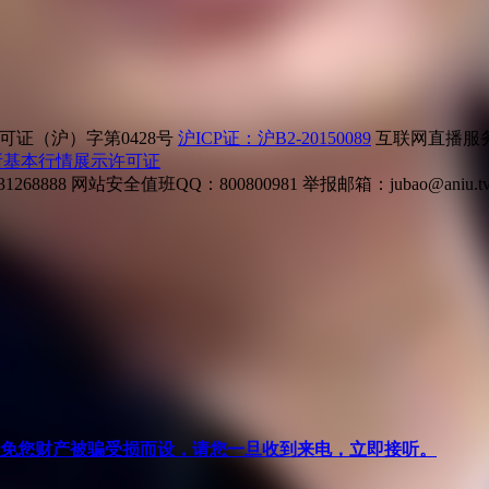
证（沪）字第0428号
沪ICP证：沪B2-20150089
互联网直播服务企
所基本行情展示许可证
268888
网站安全值班QQ：800800981
举报邮箱：
jubao@aniu.t
针对避免您财产被骗受损而设，请您一旦收到来电，立即接听。