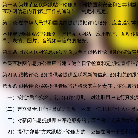
第一条 为规范互联网跟帖评论服务，维护国家安全和公共利
互联网信息内容管理工作的通知》，制定本规定。
第二条 在中华人民共和国境内提供跟帖评论服务，应当遵守本
本规定所称跟帖评论服务，是指互联网站、应用程序、互动传
号、表情、图片、音视频等信息的服务。
第三条 国家互联网信息办公室负责全国跟帖评论服务的监督
各级互联网信息办公室应当建立健全日常检查和定期检查相结
第四条 跟帖评论服务提供者提供互联网新闻信息服务相关的
第五条 跟帖评论服务提供者应当严格落实主体责任，依法履行
（一）按照“后台实名、前台自愿”原则，对注册用户进行真实
（二）建立健全用户信息保护制度，收集、使用用户个人信息
（三）对新闻信息提供跟帖评论服务的，应当建立先审后发制
（四）提供“弹幕”方式跟帖评论服务的，应当在同一平台和页