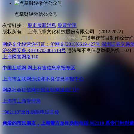
点掌财经微信公众号
友情链接：
股市最新消息
股票学院
版权所有：
上海点掌文化科技股份有限公司 （2012-2022）
互联网ICP备案 沪ICP备13044908号-1
广播电视节目制作经营许可
网络文化经营许可证：沪网文[2018]6619-427号
深圳证券交易
沪公网安备 31010702001519号
违法和不良信息举报热线：021-31
上海网警网络110
中国互联网
网上有害信息举报专区
上海市互联网
违法和不良信息举报中心
网络社会征信网
中国互联网诚信门户
上海市工商管理局
“962110”
反诈劝阻电话宣传
亲爱的市民朋友，上海警方反诈劝阻电话 962110 系专门