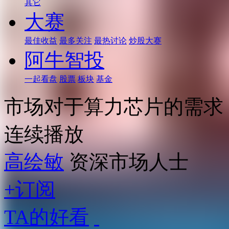
其它
大赛
最佳收益
最多关注
最热讨论
炒股大赛
阿牛智投
一起看盘
股票
板块
基金
市场对于算力芯片的需求
连续播放
高绘敏
资深市场人士
+订阅
TA的好看