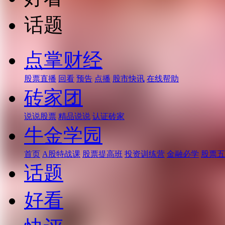
话题
点掌财经
股票直播
回看
预告
点播
股市快讯
在线帮助
砖家团
说说股票
精品说说
认证砖家
牛金学园
首页
A股特战课
股票提高班
投资训练营
金融必学
股票五
话题
好看