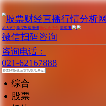
加入VIP
购买财富密钥
购买金股包
问客服
微信扫码咨询
咨询电话：
021-62167888
综合
股票