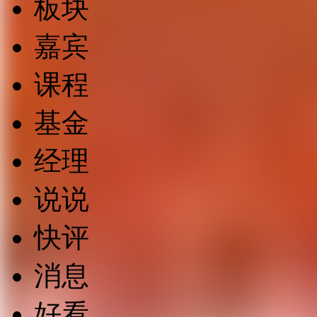
板块
嘉宾
课程
基金
经理
说说
快评
消息
好看