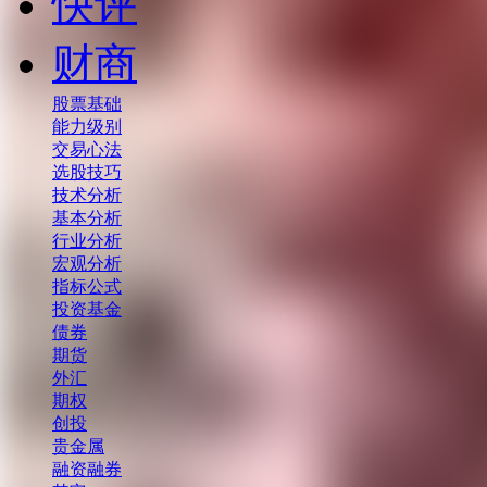
快评
财商
股票基础
能力级别
交易心法
选股技巧
技术分析
基本分析
行业分析
宏观分析
指标公式
投资基金
债券
期货
外汇
期权
创投
贵金属
融资融券