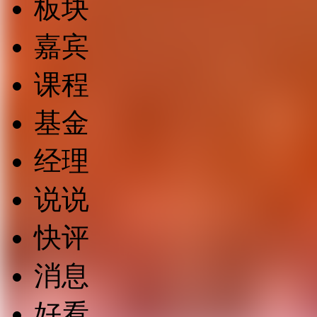
板块
嘉宾
课程
基金
经理
说说
快评
消息
好看