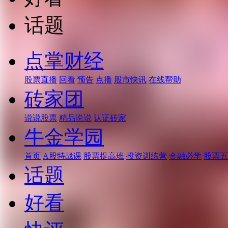
话题
点掌财经
股票直播
回看
预告
点播
股市快讯
在线帮助
砖家团
说说股票
精品说说
认证砖家
牛金学园
首页
A股特战课
股票提高班
投资训练营
金融必学
股票五
话题
好看