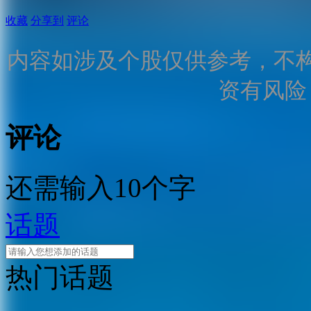
收藏
分享到
评论
内容如涉及个股仅供参考，不
资有风险
评论
还需输入10个字
话题
热门话题