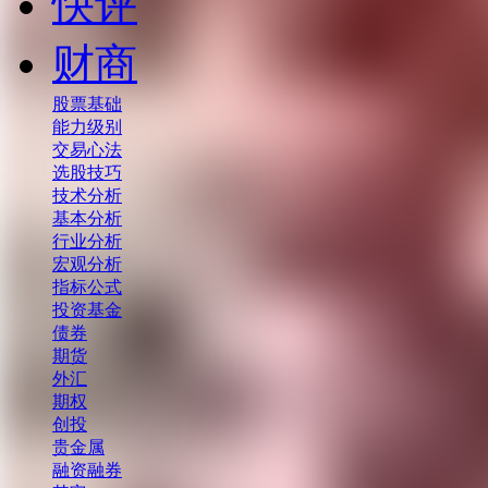
快评
财商
股票基础
能力级别
交易心法
选股技巧
技术分析
基本分析
行业分析
宏观分析
指标公式
投资基金
债券
期货
外汇
期权
创投
贵金属
融资融券