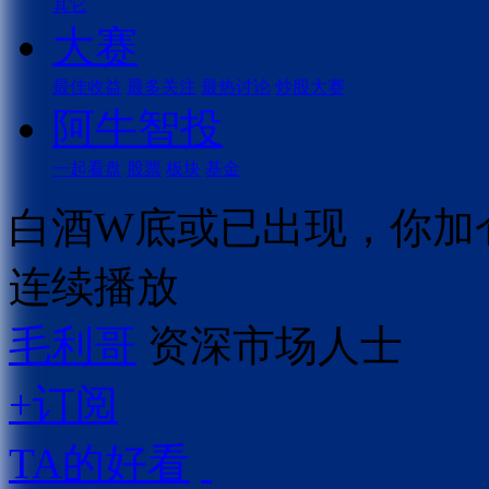
其它
大赛
最佳收益
最多关注
最热讨论
炒股大赛
阿牛智投
一起看盘
股票
板块
基金
白酒W底或已出现，你加
连续播放
毛利哥
资深市场人士
+订阅
TA的好看