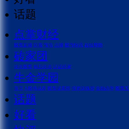
话题
点掌财经
股票直播
回看
预告
点播
股市快讯
在线帮助
砖家团
说说股票
精品说说
认证砖家
牛金学园
首页
A股特战课
股票提高班
投资训练营
金融必学
股票五
话题
好看