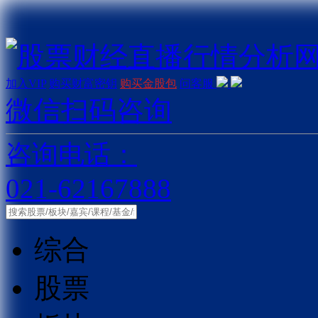
加入VIP
购买财富密钥
购买金股包
问客服
微信扫码咨询
咨询电话：
021-62167888
综合
股票