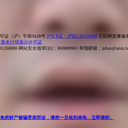
证（沪）字第0428号
沪ICP证：沪B2-20150089
互联网直播服务企
所基本行情展示许可证
268888
网站安全值班QQ：800800981
举报邮箱：
jubao@aniu.t
针对避免您财产被骗受损而设，请您一旦收到来电，立即接听。