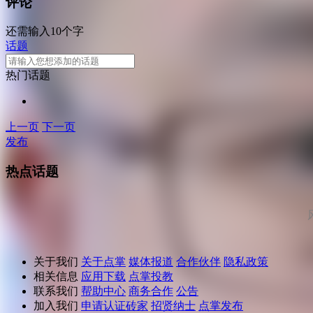
评论
还需输入10个字
话题
热门话题
上一页
下一页
发布
热点话题
关于我们
关于点掌
媒体报道
合作伙伴
隐私政策
相关信息
应用下载
点掌投教
联系我们
帮助中心
商务合作
公告
加入我们
申请认证砖家
招贤纳士
点掌发布