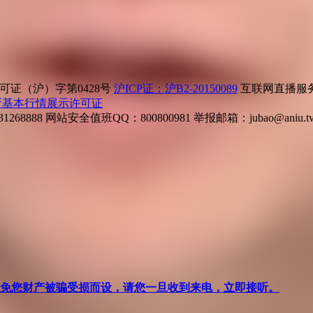
证（沪）字第0428号
沪ICP证：沪B2-20150089
互联网直播服务企
所基本行情展示许可证
268888
网站安全值班QQ：800800981
举报邮箱：
jubao@aniu.t
针对避免您财产被骗受损而设，请您一旦收到来电，立即接听。