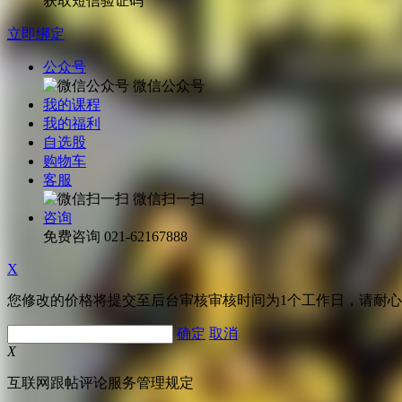
获取短信验证码
立即绑定
公众号
微信公众号
我的课程
我的福利
自选股
购物车
客服
微信扫一扫
咨询
免费咨询
021-62167888
X
您修改的价格将提交至后台审核审核时间为1个工作日，请耐
确定
取消
X
互联网跟帖评论服务管理规定