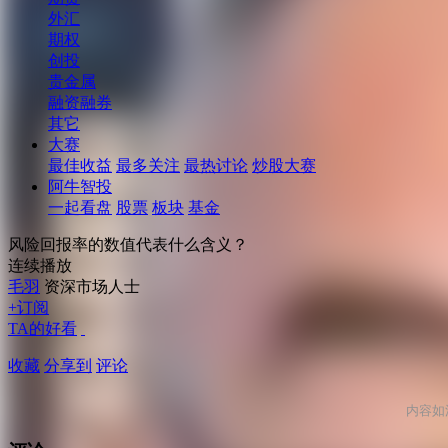
外汇
期权
创投
贵金属
融资融券
其它
大赛
最佳收益
最多关注
最热讨论
炒股大赛
阿牛智投
一起看盘
股票
板块
基金
风险回报率的数值代表什么含义？
连续播放
毛羽
资深市场人士
+订阅
TA的好看
收藏
分享到
评论
内容如