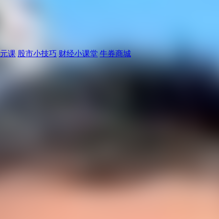
元课
股市小技巧
财经小课堂
牛券商城