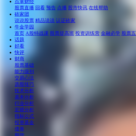
点掌财经
股票直播
回看
预告
点播
股市快讯
在线帮助
砖家团
说说股票
精品说说
认证砖家
牛金学园
首页
A股特战课
股票提高班
投资训练营
金融必学
股票五
话题
好看
快评
财商
股票基础
能力级别
交易心法
选股技巧
技术分析
基本分析
行业分析
宏观分析
指标公式
投资基金
债券
期货