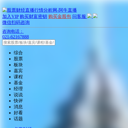
加入VIP
购买财富密钥
购买金股包
问客服
微信扫码咨询
咨询电话：
021-62167888
综合
股票
板块
嘉宾
课程
基金
经理
说说
快评
消息
好看
话题