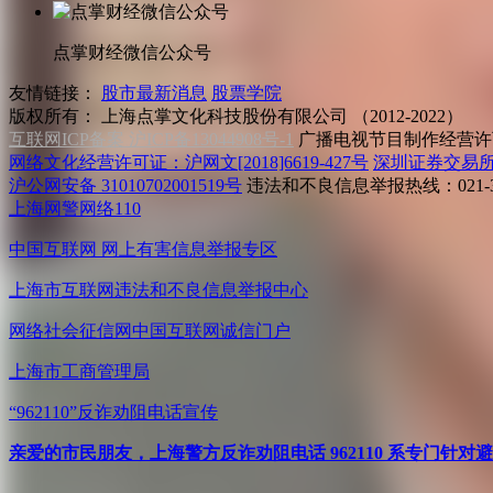
点掌财经微信公众号
友情链接：
股市最新消息
股票学院
版权所有：
上海点掌文化科技股份有限公司 （2012-2022）
互联网ICP备案 沪ICP备13044908号-1
广播电视节目制作经营许可
网络文化经营许可证：沪网文[2018]6619-427号
深圳证券交易
沪公网安备 31010702001519号
违法和不良信息举报热线：021-31
上海网警网络110
中国互联网
网上有害信息举报专区
上海市互联网
违法和不良信息举报中心
网络社会征信网
中国互联网诚信门户
上海市工商管理局
“962110”
反诈劝阻电话宣传
亲爱的市民朋友，上海警方反诈劝阻电话 962110 系专门