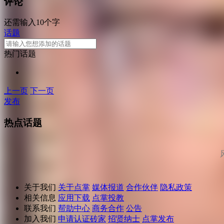
评论
还需输入10个字
话题
热门话题
上一页
下一页
发布
热点话题
关于我们
关于点掌
媒体报道
合作伙伴
隐私政策
相关信息
应用下载
点掌投教
联系我们
帮助中心
商务合作
公告
加入我们
申请认证砖家
招贤纳士
点掌发布