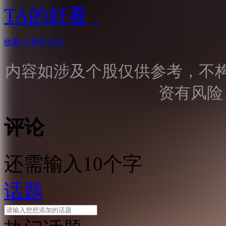
TA的好看
收藏
分享到
评论
内容如涉及个股仅供参考，不
资有风险
评论
还需输入10个字
话题