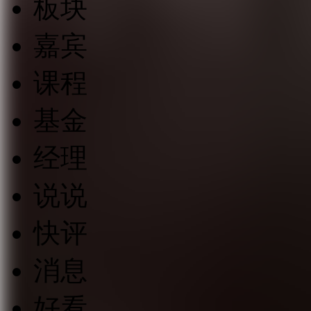
板块
嘉宾
课程
基金
经理
说说
快评
消息
好看