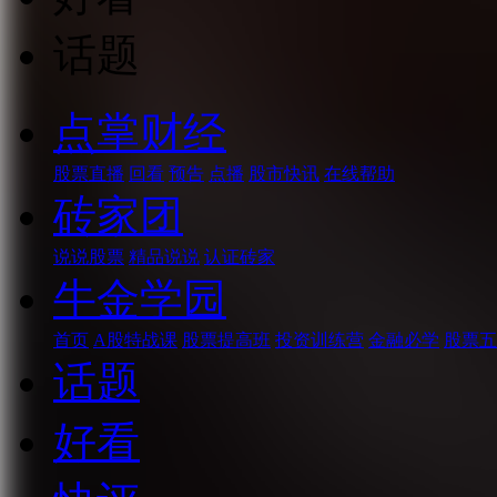
话题
点掌财经
股票直播
回看
预告
点播
股市快讯
在线帮助
砖家团
说说股票
精品说说
认证砖家
牛金学园
首页
A股特战课
股票提高班
投资训练营
金融必学
股票五
话题
好看