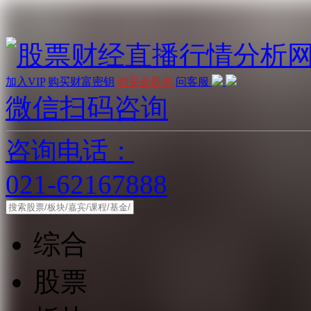
加入VIP
购买财富密钥
购买金股包
问客服
微信扫码咨询
咨询电话：
021-62167888
综合
股票