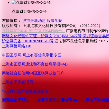
点掌财经微信公众号
友情链接：
股市最新消息
股票学院
版权所有：
上海点掌文化科技股份有限公司 （2012-2022）
互联网ICP备案 沪ICP备13044908号-1
广播电视节目制作经营许可
网络文化经营许可证：沪网文[2018]6619-427号
深圳证券交易
沪公网安备 31010702001519号
违法和不良信息举报热线：021-31
上海网警网络110
中国互联网
网上有害信息举报专区
上海市互联网
违法和不良信息举报中心
网络社会征信网
中国互联网诚信门户
上海市工商管理局
“962110”
反诈劝阻电话宣传
亲爱的市民朋友，上海警方反诈劝阻电话 962110 系专门