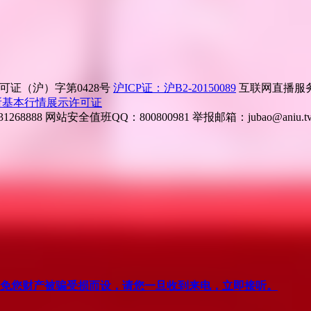
证（沪）字第0428号
沪ICP证：沪B2-20150089
互联网直播服务企
所基本行情展示许可证
268888
网站安全值班QQ：800800981
举报邮箱：
jubao@aniu.t
针对避免您财产被骗受损而设，请您一旦收到来电，立即接听。