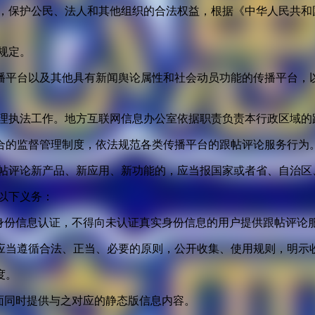
益，保护公民、法人和其他组织的合法权益，根据《中华人民共和
规定。
播平台以及其他具有新闻舆论属性和社会动员功能的传播平台，以
管理执法工作。地方互联网信息办公室依据职责负责本行政区域的
合的监督管理制度，依法规范各类传播平台的跟帖评论服务行为
跟帖评论新产品、新应用、新功能的，应当报国家或者省、自治区
以下义务：
身份信息认证，不得向未认证真实身份信息的用户提供跟帖评论
应当遵循合法、正当、必要的原则，公开收集、使用规则，明示
度。
面同时提供与之对应的静态版信息内容。