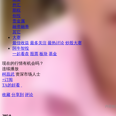
外汇
期权
创投
贵金属
融资融券
其它
大赛
最佳收益
最多关注
最热讨论
炒股大赛
阿牛智投
一起看盘
股票
板块
基金
现在的行情有机会吗？
连续播放
柯昌武
资深市场人士
+订阅
TA的好看
收藏
分享到
评论
内容如