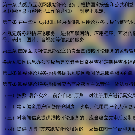
第一条 为规范互联网跟帖评论服务，维护国家安全和公共利
互联网信息内容管理工作的通知》，制定本规定。
第二条 在中华人民共和国境内提供跟帖评论服务，应当遵守本
本规定所称跟帖评论服务，是指互联网站、应用程序、互动传
号、表情、图片、音视频等信息的服务。
第三条 国家互联网信息办公室负责全国跟帖评论服务的监督
各级互联网信息办公室应当建立健全日常检查和定期检查相结
第四条 跟帖评论服务提供者提供互联网新闻信息服务相关的
第五条 跟帖评论服务提供者应当严格落实主体责任，依法履行
（一）按照“后台实名、前台自愿”原则，对注册用户进行真实
（二）建立健全用户信息保护制度，收集、使用用户个人信息
（三）对新闻信息提供跟帖评论服务的，应当建立先审后发制
（四）提供“弹幕”方式跟帖评论服务的，应当在同一平台和页