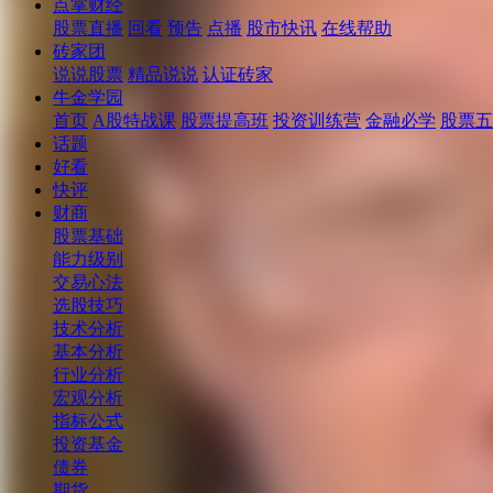
点掌财经
股票直播
回看
预告
点播
股市快讯
在线帮助
砖家团
说说股票
精品说说
认证砖家
牛金学园
首页
A股特战课
股票提高班
投资训练营
金融必学
股票五
话题
好看
快评
财商
股票基础
能力级别
交易心法
选股技巧
技术分析
基本分析
行业分析
宏观分析
指标公式
投资基金
债券
期货