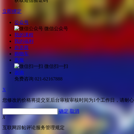
获取短信验证码
立即绑定
公众号
微信公众号
我的课程
我的福利
自选股
购物车
客服
微信扫一扫
咨询
免费咨询
021-62167888
X
您修改的价格将提交至后台审核审核时间为1个工作日，请耐
确定
取消
X
互联网跟帖评论服务管理规定