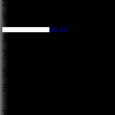
您修改的价格将提交至后
请耐心等待
确定
取消
X
互联网跟帖评论服务管理
第一条 为规范互联网跟
共利益，保护公民、法人
《中华人民共和国网络安
互联网信息办公室负责互