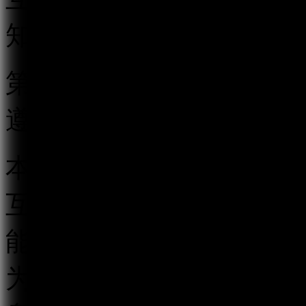
知》，制定本规定。
第二条 在中华人民共和
遵守本规定。
本规定所称跟帖评论服务
互动传播平台以及其他具
能的传播平台，以发帖、
为用户提供发表文字、符