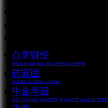
消息
好看
话题
点掌财经
股票直播
回看
预告
点播
股市快讯
在线帮助
砖家团
说说股票
精品说说
认证砖家
牛金学园
首页
A股特战课
股票提高班
投资训练营
金融必学
股票五