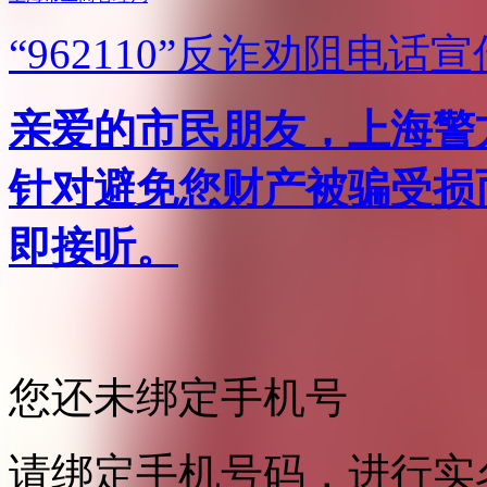
“962110”
反诈劝阻电话宣
亲爱的市民朋友，上海警方反
针对避免您财产被骗受损
即接听。
您还未绑定手机号
请绑定手机号码，进行实