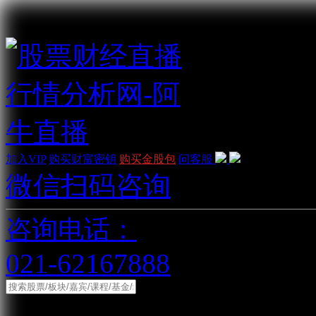
加入VIP
购买财富密钥
购买金股包
问客服
微信扫码咨询
咨询电话：
021-62167888