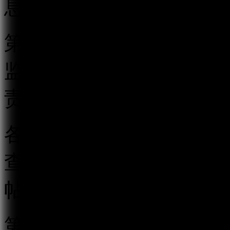
息的服务。
第三条 国家互联网信息
监督管理执法工作。地方
责本行政区域的跟帖评论
各级互联网信息办公室应
查相结合的监督管理制度
帖评论服务行为。
第四条 跟帖评论服务提