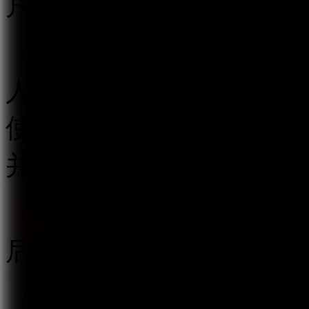
户提供跟帖评论服务。
（二）建立健全用户信息
人信息应当遵循合法、正
使用规则，明示收集、使
并经被收集者同意。
（三）对新闻信息提供跟
后发制度。
（四）提供“弹幕”方式