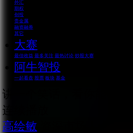
外汇
期权
创投
贵金属
融资融券
其它
大赛
最佳收益
最多关注
最热讨论
炒股大赛
阿牛智投
一起看盘
股票
板块
基金
讲一个笑话，看你能不能g
连续播放
高绘敏
资深市场人士