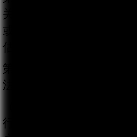
关的跟帖评论新产品、新
或者省、自治区、直辖市
估。
第五条 跟帖评论服务提
法履行以下义务：
（一）按照“后台实名、
行真实身份信息认证，不