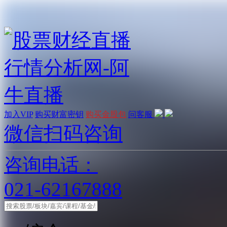
加入VIP
购买财富密钥
购买金股包
问客服
微信扫码咨询
咨询电话：
021-62167888