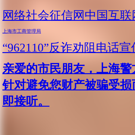
网络社会征信网
中国互联
上海市工商管理局
“962110”
反诈劝阻电话宣
亲爱的市民朋友，上海警方反
针对避免您财产被骗受损
即接听。