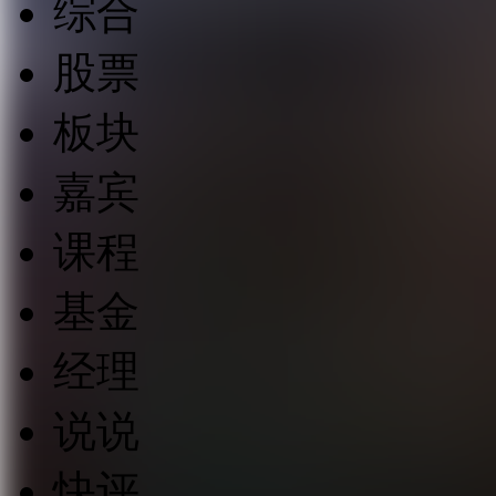
综合
股票
板块
嘉宾
课程
基金
经理
说说
快评