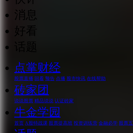
消息
好看
话题
点掌财经
股票直播
回看
预告
点播
股市快讯
在线帮助
砖家团
说说股票
精品说说
认证砖家
牛金学园
首页
A股特战课
股票提高班
投资训练营
金融必学
股票五