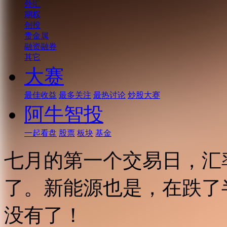
外汇
期权
创投
贵金属
融资融券
其它
大赛
最佳收益
最多关注
最热讨论
炒股大赛
阿牛智投
一起看盘
股票
板块
基金
七月的第一个交易日，汇
了。新能源也是，在跌了
没有了！