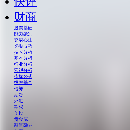
快评
财商
股票基础
能力级别
交易心法
选股技巧
技术分析
基本分析
行业分析
宏观分析
指标公式
投资基金
债券
期货
外汇
期权
创投
贵金属
融资融券