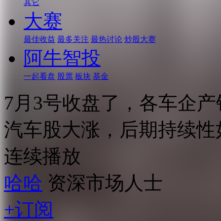
其它
大赛
最佳收益
最多关注
最热讨论
炒股大赛
阿牛智投
一起看盘
股票
板块
基金
7月3号收盘了，各车企
汽车股大涨，后期持续性
连续播放
哈哈
资深市场人士
+订阅