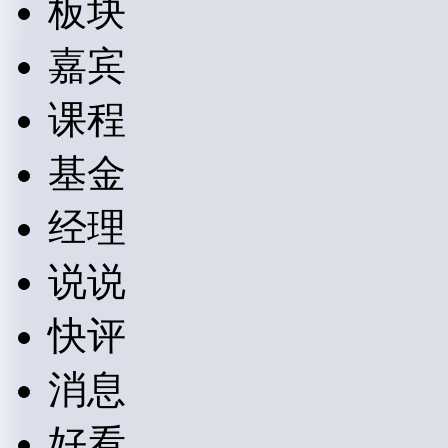
板块
嘉宾
课程
基金
经理
说说
快评
消息
好看