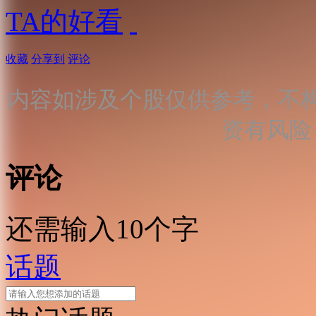
TA的好看
收藏
分享到
评论
内容如涉及个股仅供参考，不
资有风险
评论
还需输入10个字
话题