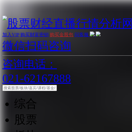
加入VIP
购买财富密钥
购买金股包
问客服
微信扫码咨询
咨询电话：
021-62167888
综合
股票