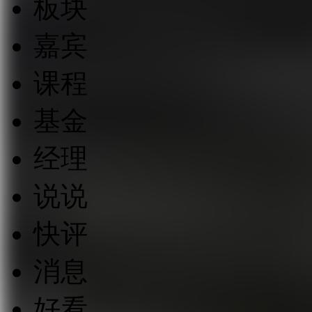
板块
嘉宾
课程
基金
经理
说说
快评
消息
好看