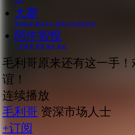
其它
大赛
最佳收益
最多关注
最热讨论
炒股大赛
阿牛智投
一起看盘
股票
板块
基金
毛利哥原来还有这一手！
谊！
连续播放
毛利哥
资深市场人士
+订阅