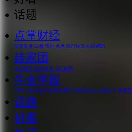
话题
点掌财经
股票直播
回看
预告
点播
股市快讯
在线帮助
砖家团
说说股票
精品说说
认证砖家
牛金学园
首页
A股特战课
股票提高班
投资训练营
金融必学
股票五
话题
好看