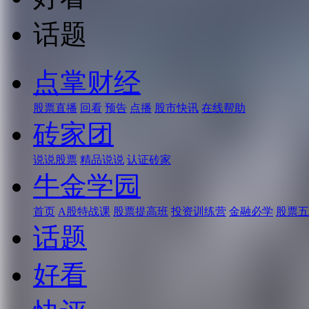
话题
点掌财经
股票直播
回看
预告
点播
股市快讯
在线帮助
砖家团
说说股票
精品说说
认证砖家
牛金学园
首页
A股特战课
股票提高班
投资训练营
金融必学
股票五
话题
好看