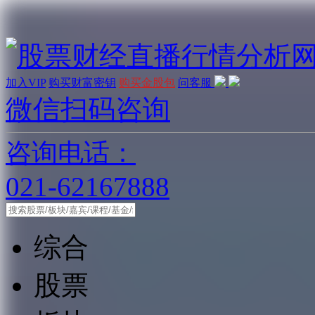
加入VIP
购买财富密钥
购买金股包
问客服
微信扫码咨询
咨询电话：
021-62167888
综合
股票