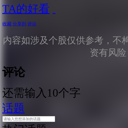
TA的好看
收藏
分享到
评论
内容如涉及个股仅供参考，不
资有风险
评论
还需输入10个字
话题