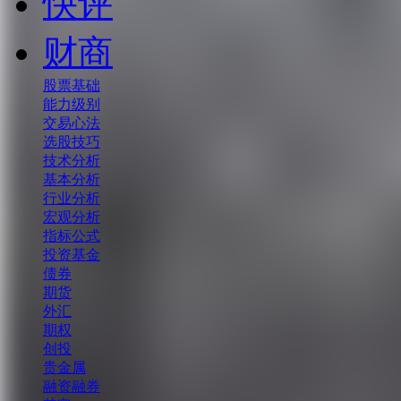
快评
财商
股票基础
能力级别
交易心法
选股技巧
技术分析
基本分析
行业分析
宏观分析
指标公式
投资基金
债券
期货
外汇
期权
创投
贵金属
融资融券