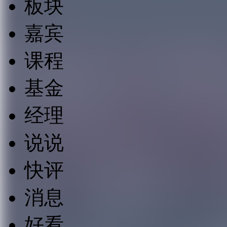
板块
嘉宾
课程
基金
经理
说说
快评
消息
好看