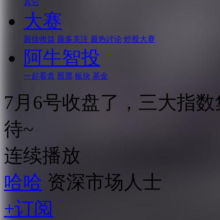
其它
大赛
最佳收益
最多关注
最热讨论
炒股大赛
阿牛智投
一起看盘
股票
板块
基金
7月6号收盘了，三大指
待~
连续播放
哈哈
资深市场人士
+订阅