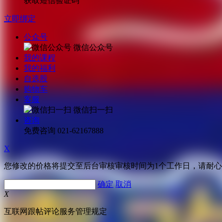
获取短信验证码
立即绑定
公众号
微信公众号
我的课程
我的福利
自选股
购物车
客服
微信扫一扫
咨询
免费咨询
021-62167888
X
您修改的价格将提交至后台审核审核时间为1个工作日，请耐
确定
取消
X
互联网跟帖评论服务管理规定