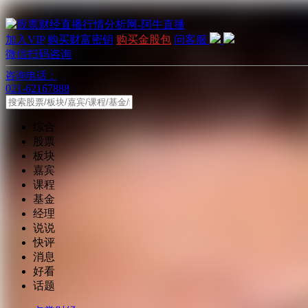
加入VIP
购买财富密钥
购买金股包
问客服
微信扫码咨询
咨询电话：
021-62167888
综合
股票
板块
嘉宾
课程
基金
经理
说说
快评
消息
好看
话题