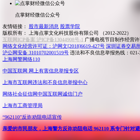
点掌财经微信公众号
友情链接：
股市最新消息
股票学院
版权所有：
上海点掌文化科技股份有限公司 （2012-2022）
互联网ICP备案 沪ICP备13044908号-1
广播电视节目制作经营许可
网络文化经营许可证：沪网文[2018]6619-427号
深圳证券交易
沪公网安备 31010702001519号
违法和不良信息举报热线：021-31
上海网警网络110
中国互联网
网上有害信息举报专区
上海市互联网
违法和不良信息举报中心
网络社会征信网
中国互联网诚信门户
上海市工商管理局
“962110”
反诈劝阻电话宣传
亲爱的市民朋友，上海警方反诈劝阻电话 962110 系专门