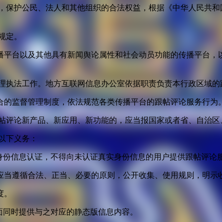
益，保护公民、法人和其他组织的合法权益，根据《中华人民共和
规定。
播平台以及其他具有新闻舆论属性和社会动员功能的传播平台，以
管理执法工作。地方互联网信息办公室依据职责负责本行政区域的
合的监督管理制度，依法规范各类传播平台的跟帖评论服务行为
跟帖评论新产品、新应用、新功能的，应当报国家或者省、自治区
以下义务：
身份信息认证，不得向未认证真实身份信息的用户提供跟帖评论
应当遵循合法、正当、必要的原则，公开收集、使用规则，明示
度。
面同时提供与之对应的静态版信息内容。