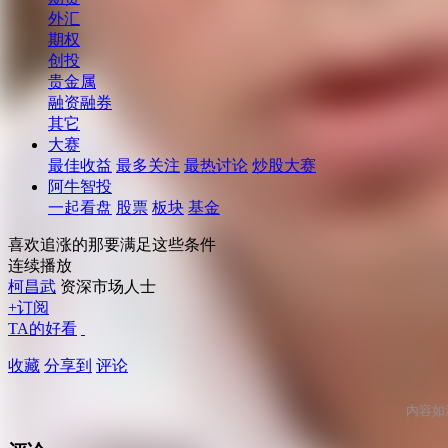
外汇
期权
创投
贵金属
融资融券
其它
大赛
最佳收益
最多关注
最热讨论
炒股大赛
阿牛智投
一起看盘
股票
板块
基金
喜欢追涨的那要满足这些条件
连续播放
柯昌武
资深市场人士
+订阅
TA的好看
收藏
分享到
评论
内容如