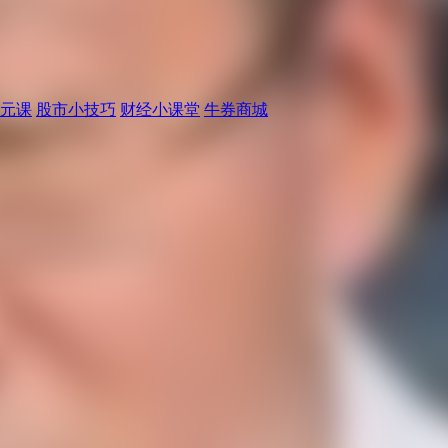
元课
股市小技巧
财经小课堂
牛券商城