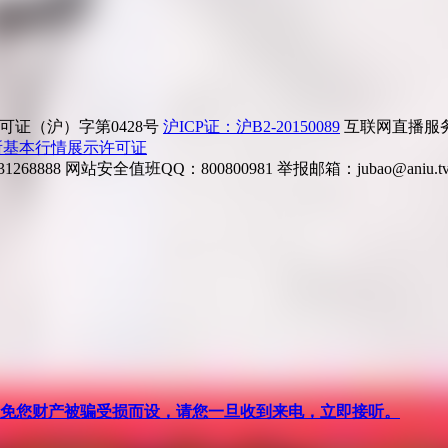
证（沪）字第0428号
沪ICP证：沪B2-20150089
互联网直播服务企
所基本行情展示许可证
268888
网站安全值班QQ：800800981
举报邮箱：
jubao@aniu.t
针对避免您财产被骗受损而设，请您一旦收到来电，立即接听。