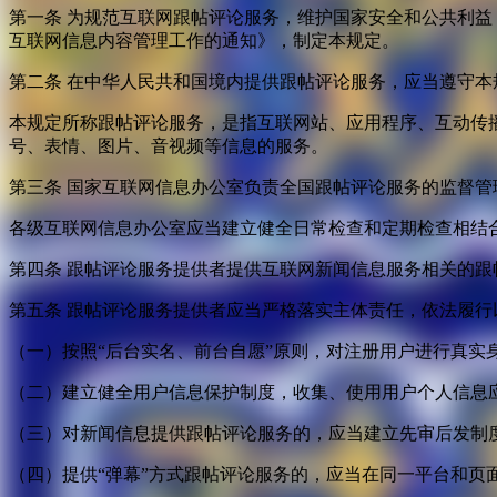
第一条 为规范互联网跟帖评论服务，维护国家安全和公共利
互联网信息内容管理工作的通知》，制定本规定。
第二条 在中华人民共和国境内提供跟帖评论服务，应当遵守本
本规定所称跟帖评论服务，是指互联网站、应用程序、互动传
号、表情、图片、音视频等信息的服务。
第三条 国家互联网信息办公室负责全国跟帖评论服务的监督
各级互联网信息办公室应当建立健全日常检查和定期检查相结
第四条 跟帖评论服务提供者提供互联网新闻信息服务相关的
第五条 跟帖评论服务提供者应当严格落实主体责任，依法履行
（一）按照“后台实名、前台自愿”原则，对注册用户进行真实
（二）建立健全用户信息保护制度，收集、使用用户个人信息
（三）对新闻信息提供跟帖评论服务的，应当建立先审后发制
（四）提供“弹幕”方式跟帖评论服务的，应当在同一平台和页