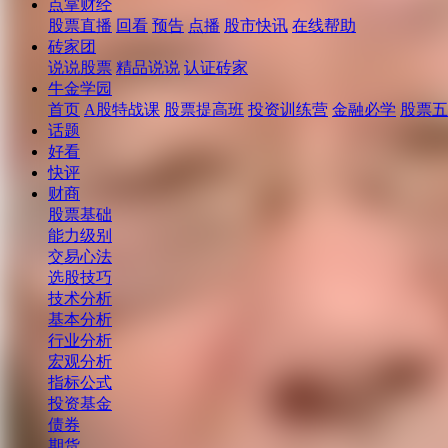
点掌财经
股票直播
回看
预告
点播
股市快讯
在线帮助
砖家团
说说股票
精品说说
认证砖家
牛金学园
首页
A股特战课
股票提高班
投资训练营
金融必学
股票五
话题
好看
快评
财商
股票基础
能力级别
交易心法
选股技巧
技术分析
基本分析
行业分析
宏观分析
指标公式
投资基金
债券
期货