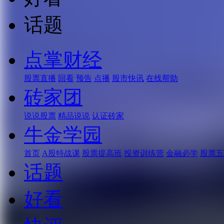
话题
点掌财经
股票直播
回看
预告
点播
股市快讯
在线帮助
砖家团
说说股票
精品说说
认证砖家
牛金学园
首页
A股特战课
股票提高班
投资训练营
金融必学
股票五
话题
好看