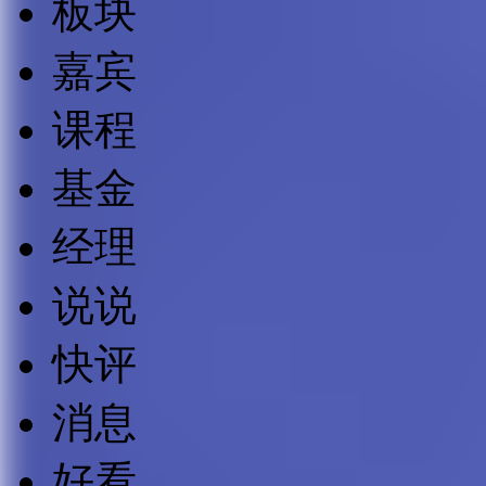
板块
嘉宾
课程
基金
经理
说说
快评
消息
好看