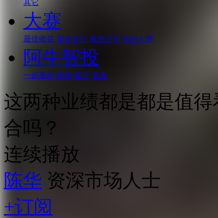
其它
大赛
最佳收益
最多关注
最热讨论
炒股大赛
阿牛智投
一起看盘
股票
板块
基金
这两种业绩都是都是值得
合吗？
连续播放
陈华
资深市场人士
+订阅