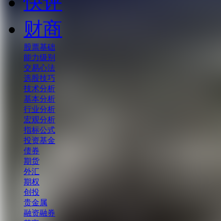
快评
财商
股票基础
能力级别
交易心法
选股技巧
技术分析
基本分析
行业分析
宏观分析
指标公式
投资基金
债券
期货
外汇
期权
创投
贵金属
融资融券