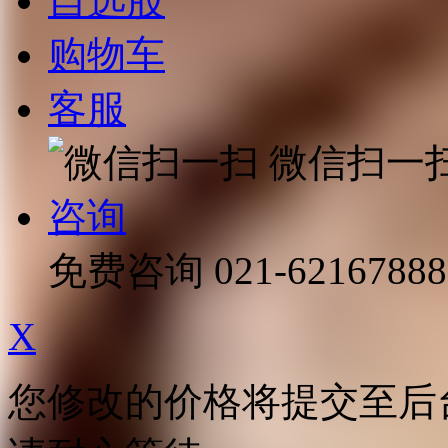
自选股
购物车
客服
微信扫一
咨询
免费咨询
021-62167888
X
您修改的价格将提交至后