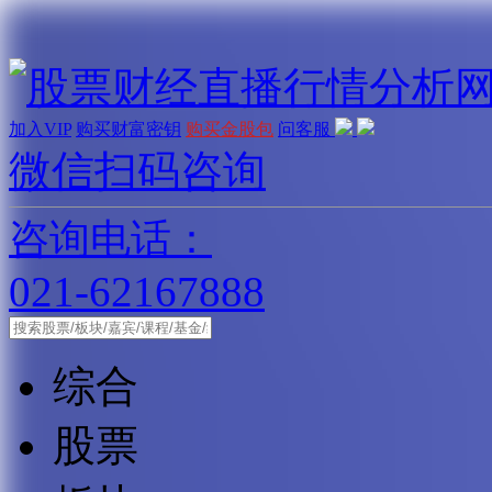
加入VIP
购买财富密钥
购买金股包
问客服
微信扫码咨询
咨询电话：
021-62167888
综合
股票