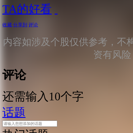
TA的好看
收藏
分享到
评论
内容如涉及个股仅供参考，不
资有风险
评论
还需输入10个字
话题