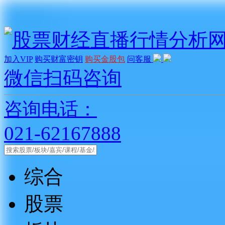
加入VIP
购买财富密钥
购买金股包
问客服
微信扫码咨询
咨询电话：
021-62167888
综合
股票