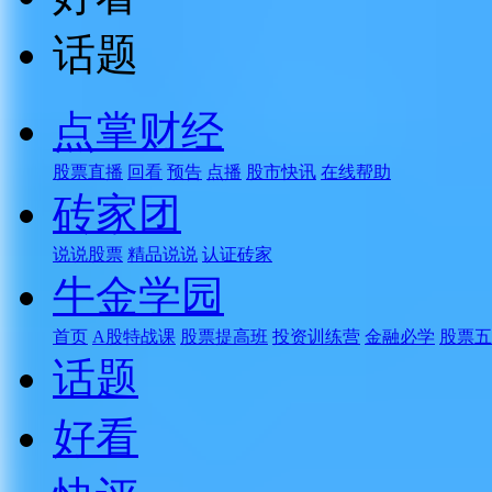
话题
点掌财经
股票直播
回看
预告
点播
股市快讯
在线帮助
砖家团
说说股票
精品说说
认证砖家
牛金学园
首页
A股特战课
股票提高班
投资训练营
金融必学
股票五
话题
好看