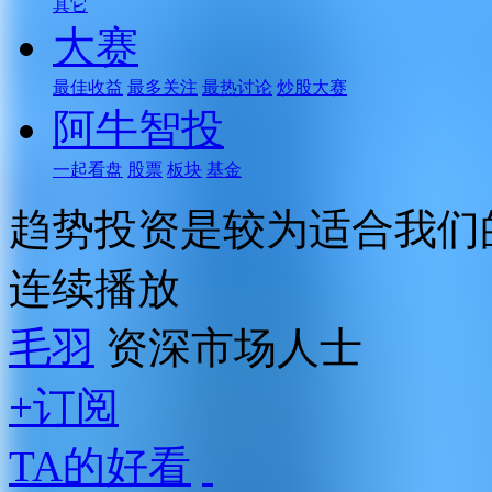
其它
大赛
最佳收益
最多关注
最热讨论
炒股大赛
阿牛智投
一起看盘
股票
板块
基金
趋势投资是较为适合我们
连续播放
毛羽
资深市场人士
+订阅
TA的好看