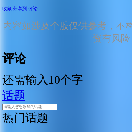
收藏
分享到
评论
内容如涉及个股仅供参考，不
资有风险
评论
还需输入10个字
话题
热门话题