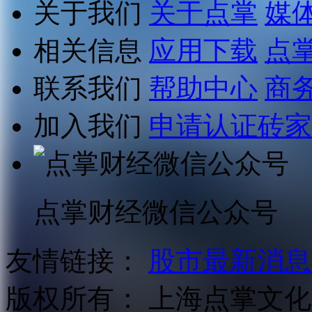
关于我们
关于点掌
媒
相关信息
应用下载
点
联系我们
帮助中心
商
加入我们
申请认证砖家
点掌财经微信公众号
友情链接：
股市最新消息
版权所有：
上海点掌文化科