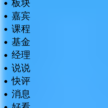
板块
嘉宾
课程
基金
经理
说说
快评
消息
好看