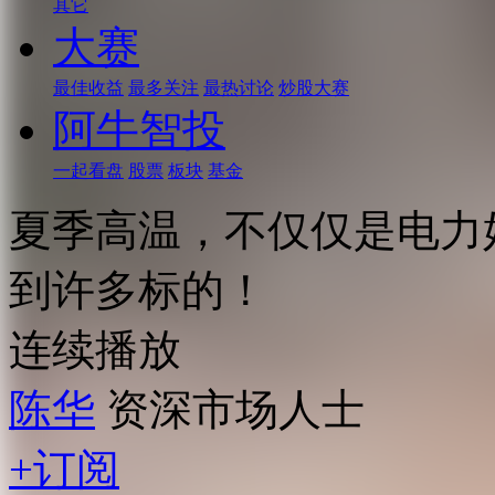
其它
大赛
最佳收益
最多关注
最热讨论
炒股大赛
阿牛智投
一起看盘
股票
板块
基金
夏季高温，不仅仅是电力
到许多标的！
连续播放
陈华
资深市场人士
+订阅