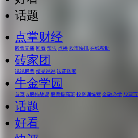
话题
点掌财经
股票直播
回看
预告
点播
股市快讯
在线帮助
砖家团
说说股票
精品说说
认证砖家
牛金学园
首页
A股特战课
股票提高班
投资训练营
金融必学
股票五
话题
好看