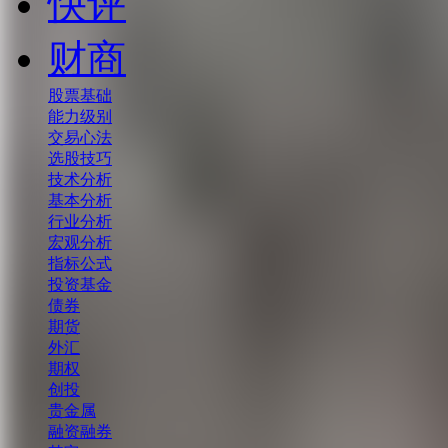
快评
财商
股票基础
能力级别
交易心法
选股技巧
技术分析
基本分析
行业分析
宏观分析
指标公式
投资基金
债券
期货
外汇
期权
创投
贵金属
融资融券