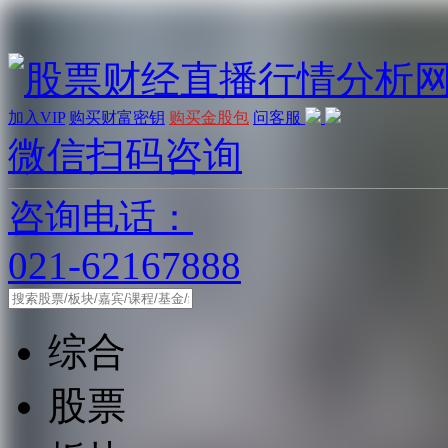
加入VIP
购买财富密钥
购买金股包
问客服
微信扫码咨询
咨询电话：
021-62167888
综合
股票