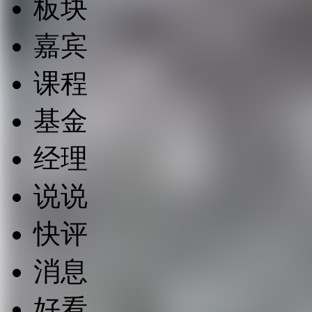
板块
嘉宾
课程
基金
经理
说说
快评
消息
好看