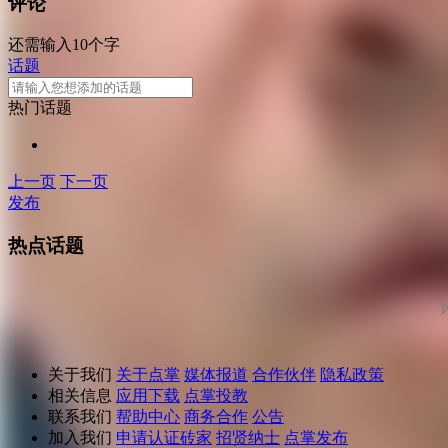
评论
还需输入10个字
话题
热门话题
上一页
下一页
发布
热点话题
关于我们
关于点掌
媒体报道
合作伙伴
隐私政策
相关信息
应用下载
点掌投教
联系我们
帮助中心
商务合作
公告
加入我们
申请认证砖家
招贤纳士
点掌发布