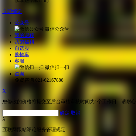
获取短信验证码
立即绑定
公众号
微信公众号
我的课程
我的福利
自选股
购物车
客服
微信扫一扫
咨询
免费咨询
021-62167888
X
您修改的价格将提交至后台审核审核时间为1个工作日，请耐
确定
取消
X
互联网跟帖评论服务管理规定