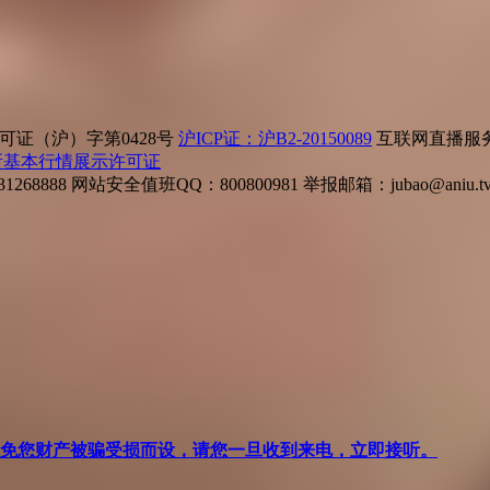
证（沪）字第0428号
沪ICP证：沪B2-20150089
互联网直播服务企
所基本行情展示许可证
268888
网站安全值班QQ：800800981
举报邮箱：
jubao@aniu.t
针对避免您财产被骗受损而设，请您一旦收到来电，立即接听。