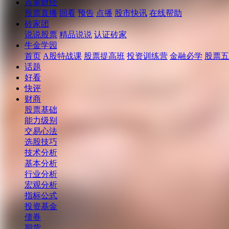
点掌财经
股票直播
回看
预告
点播
股市快讯
在线帮助
砖家团
说说股票
精品说说
认证砖家
牛金学园
首页
A股特战课
股票提高班
投资训练营
金融必学
股票五
话题
好看
快评
财商
股票基础
能力级别
交易心法
选股技巧
技术分析
基本分析
行业分析
宏观分析
指标公式
投资基金
债券
期货