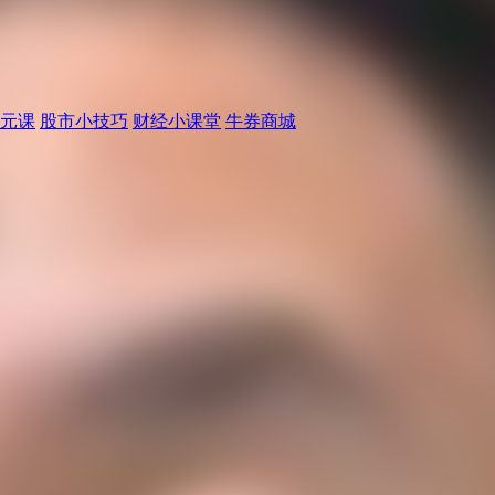
元课
股市小技巧
财经小课堂
牛券商城