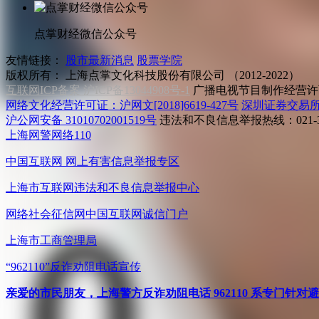
点掌财经微信公众号
友情链接：
股市最新消息
股票学院
版权所有：
上海点掌文化科技股份有限公司 （2012-2022）
互联网ICP备案 沪ICP备13044908号-1
广播电视节目制作经营许可
网络文化经营许可证：沪网文[2018]6619-427号
深圳证券交易
沪公网安备 31010702001519号
违法和不良信息举报热线：021-31
上海网警网络110
中国互联网
网上有害信息举报专区
上海市互联网
违法和不良信息举报中心
网络社会征信网
中国互联网诚信门户
上海市工商管理局
“962110”
反诈劝阻电话宣传
亲爱的市民朋友，上海警方反诈劝阻电话 962110 系专门