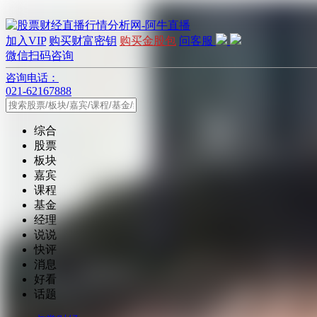
加入VIP
购买财富密钥
购买金股包
问客服
微信扫码咨询
咨询电话：
021-62167888
综合
股票
板块
嘉宾
课程
基金
经理
说说
快评
消息
好看
话题