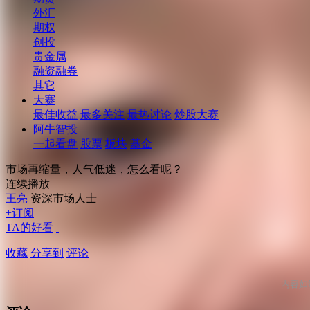
外汇
期权
创投
贵金属
融资融券
其它
大赛
最佳收益
最多关注
最热讨论
炒股大赛
阿牛智投
一起看盘
股票
板块
基金
市场再缩量，人气低迷，怎么看呢？
连续播放
王亮
资深市场人士
+订阅
TA的好看
收藏
分享到
评论
内容如