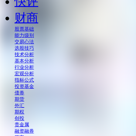
快评
财商
股票基础
能力级别
交易心法
选股技巧
技术分析
基本分析
行业分析
宏观分析
指标公式
投资基金
债券
期货
外汇
期权
创投
贵金属
融资融券