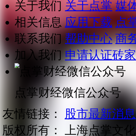
关于我们
关于点掌
媒
相关信息
应用下载
点
联系我们
帮助中心
商
加入我们
申请认证砖家
点掌财经微信公众号
友情链接：
股市最新消息
版权所有：
上海点掌文化科