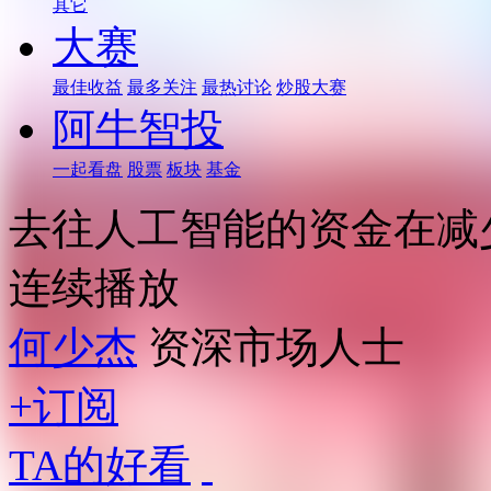
其它
大赛
最佳收益
最多关注
最热讨论
炒股大赛
阿牛智投
一起看盘
股票
板块
基金
去往人工智能的资金在减
连续播放
何少杰
资深市场人士
+订阅
TA的好看