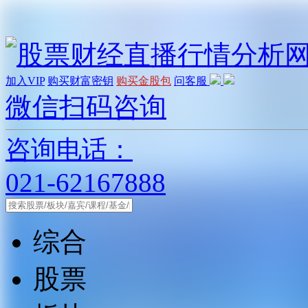
加入VIP
购买财富密钥
购买金股包
问客服
微信扫码咨询
咨询电话：
021-62167888
综合
股票