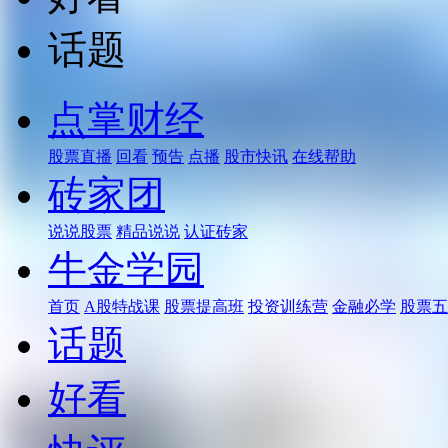
话题
点掌财经
股票直播
回看
预告
点播
股市快讯
在线帮助
砖家团
说说股票
精品说说
认证砖家
牛金学园
首页
A股特战课
股票提高班
投资训练营
金融必学
股票五
话题
好看