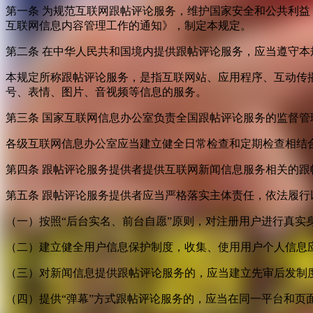
第一条 为规范互联网跟帖评论服务，维护国家安全和公共利
互联网信息内容管理工作的通知》，制定本规定。
第二条 在中华人民共和国境内提供跟帖评论服务，应当遵守本
本规定所称跟帖评论服务，是指互联网站、应用程序、互动传
号、表情、图片、音视频等信息的服务。
第三条 国家互联网信息办公室负责全国跟帖评论服务的监督
各级互联网信息办公室应当建立健全日常检查和定期检查相结
第四条 跟帖评论服务提供者提供互联网新闻信息服务相关的
第五条 跟帖评论服务提供者应当严格落实主体责任，依法履行
（一）按照“后台实名、前台自愿”原则，对注册用户进行真实
（二）建立健全用户信息保护制度，收集、使用用户个人信息
（三）对新闻信息提供跟帖评论服务的，应当建立先审后发制
（四）提供“弹幕”方式跟帖评论服务的，应当在同一平台和页