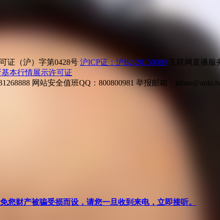
证（沪）字第0428号
沪ICP证：沪B2-20150089
互联网直播服务企
所基本行情展示许可证
268888
网站安全值班QQ：800800981
举报邮箱：
jubao@aniu.t
针对避免您财产被骗受损而设，请您一旦收到来电，立即接听。