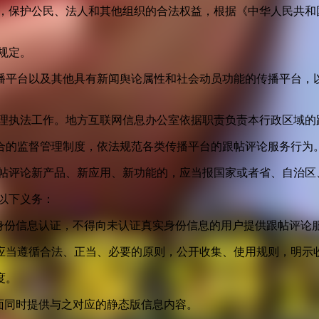
益，保护公民、法人和其他组织的合法权益，根据《中华人民共和
规定。
播平台以及其他具有新闻舆论属性和社会动员功能的传播平台，以
管理执法工作。地方互联网信息办公室依据职责负责本行政区域的
合的监督管理制度，依法规范各类传播平台的跟帖评论服务行为
跟帖评论新产品、新应用、新功能的，应当报国家或者省、自治区
以下义务：
身份信息认证，不得向未认证真实身份信息的用户提供跟帖评论
应当遵循合法、正当、必要的原则，公开收集、使用规则，明示
度。
面同时提供与之对应的静态版信息内容。