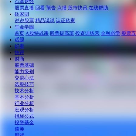
点掌财经
股票直播
回看
预告
点播
股市快讯
在线帮助
砖家团
说说股票
精品说说
认证砖家
牛金学园
首页
A股特战课
股票提高班
投资训练营
金融必学
股票五
话题
好看
快评
财商
股票基础
能力级别
交易心法
选股技巧
技术分析
基本分析
行业分析
宏观分析
指标公式
投资基金
债券
期货