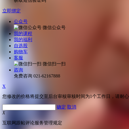
获取短信验证码
立即绑定
公众号
微信公众号
我的课程
我的福利
自选股
购物车
客服
微信扫一扫
咨询
免费咨询
021-62167888
X
您修改的价格将提交至后台审核审核时间为1个工作日，请耐
确定
取消
X
互联网跟帖评论服务管理规定