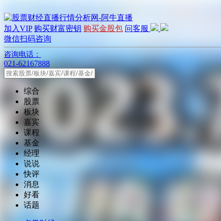
加入VIP
购买财富密钥
购买金股包
问客服
微信扫码咨询
咨询电话：
021-62167888
综合
股票
板块
嘉宾
课程
基金
经理
说说
快评
消息
好看
话题