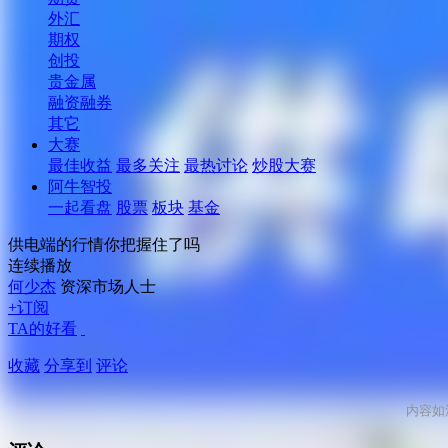
外汇
期权
创投
贵金属
融资融券
其它
大赛
最佳收益
最多关注
最热讨论
炒股大赛
阿牛智投
一起看盘
股票
板块
基金
供电端的行情你把握住了吗
连续播放
何少杰
资深市场人士
+订阅
TA的好看
收藏
分享到
评论
内容如