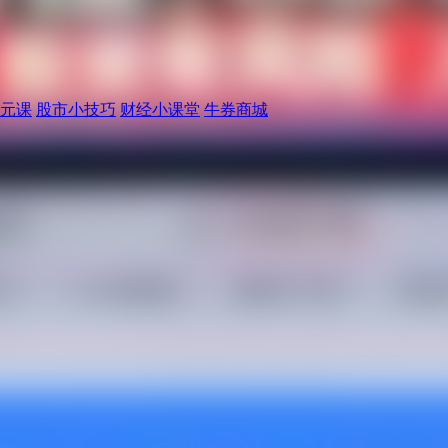
元课
股市小技巧
财经小课堂
牛券商城