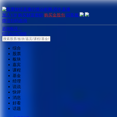
加入VIP
购买财富密钥
购买金股包
问客服
微信扫码咨询
咨询电话：
021-62167888
综合
股票
板块
嘉宾
课程
基金
经理
说说
快评
消息
好看
话题