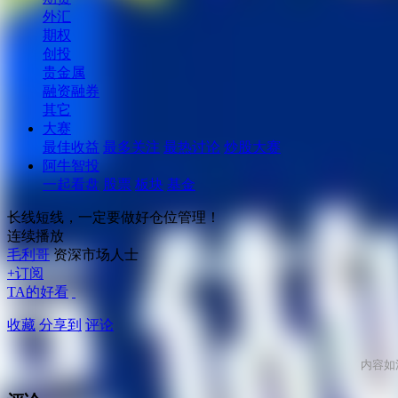
外汇
期权
创投
贵金属
融资融券
其它
大赛
最佳收益
最多关注
最热讨论
炒股大赛
阿牛智投
一起看盘
股票
板块
基金
长线短线，一定要做好仓位管理！
连续播放
毛利哥
资深市场人士
+订阅
TA的好看
收藏
分享到
评论
内容如