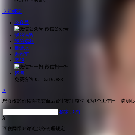
获取短信验证码
立即绑定
公众号
微信公众号
我的课程
我的福利
自选股
购物车
客服
微信扫一扫
咨询
免费咨询
021-62167888
X
您修改的价格将提交至后台审核审核时间为1个工作日，请耐
确定
取消
X
互联网跟帖评论服务管理规定