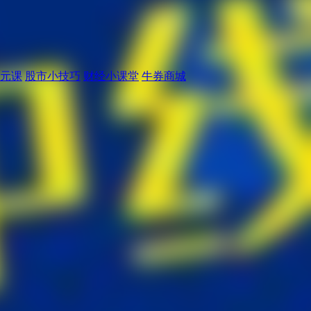
元课
股市小技巧
财经小课堂
牛券商城