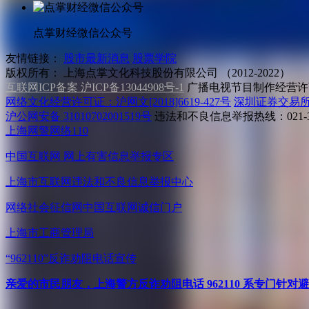
点掌财经微信公众号
友情链接：
股市最新消息
股票学院
版权所有：
上海点掌文化科技股份有限公司 （2012-2022）
互联网ICP备案 沪ICP备13044908号-1
广播电视节目制作经营许可
网络文化经营许可证：沪网文[2018]6619-427号
深圳证券交易
沪公网安备 31010702001519号
违法和不良信息举报热线：021-31
上海网警网络110
中国互联网
网上有害信息举报专区
上海市互联网
违法和不良信息举报中心
网络社会征信网
中国互联网诚信门户
上海市工商管理局
“962110”
反诈劝阻电话宣传
亲爱的市民朋友，上海警方反诈劝阻电话 962110 系专门