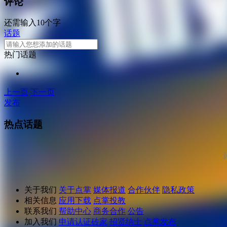
评论
还需输入10个字
话题
热门话题
上一页
下一页
发布
热点话题
关于我们
关于点掌
媒体报道
合作伙伴
隐私政策
相关信息
应用下载
点掌投教
联系我们
帮助中心
商务合作
公告
加入我们
申请认证砖家
招贤纳士
点掌发布