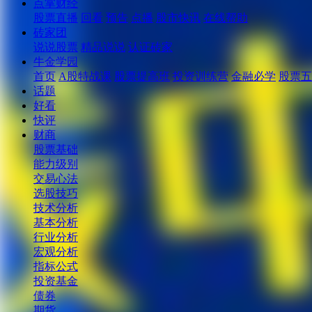
点掌财经
股票直播
回看
预告
点播
股市快讯
在线帮助
砖家团
说说股票
精品说说
认证砖家
牛金学园
首页
A股特战课
股票提高班
投资训练营
金融必学
股票五
话题
好看
快评
财商
股票基础
能力级别
交易心法
选股技巧
技术分析
基本分析
行业分析
宏观分析
指标公式
投资基金
债券
期货