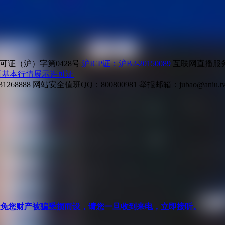
证（沪）字第0428号
沪ICP证：沪B2-20150089
互联网直播服务企
所基本行情展示许可证
268888
网站安全值班QQ：800800981
举报邮箱：
jubao@aniu.t
针对避免您财产被骗受损而设，请您一旦收到来电，立即接听。