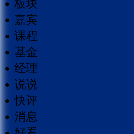
板块
嘉宾
课程
基金
经理
说说
快评
消息
好看