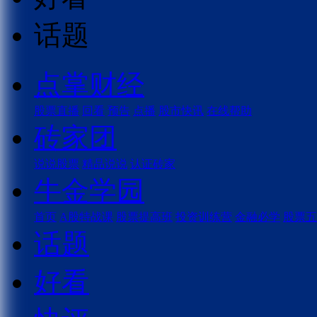
话题
点掌财经
股票直播
回看
预告
点播
股市快讯
在线帮助
砖家团
说说股票
精品说说
认证砖家
牛金学园
首页
A股特战课
股票提高班
投资训练营
金融必学
股票五
话题
好看