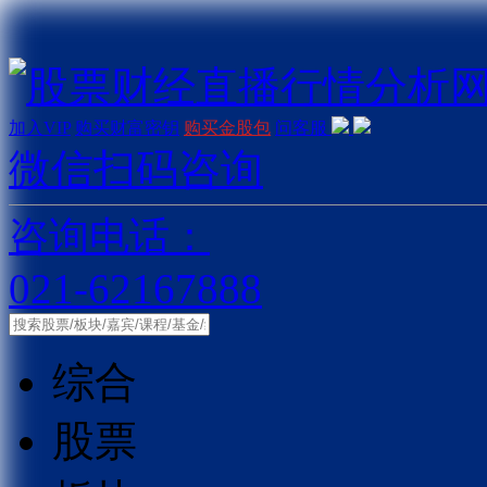
加入VIP
购买财富密钥
购买金股包
问客服
微信扫码咨询
咨询电话：
021-62167888
综合
股票