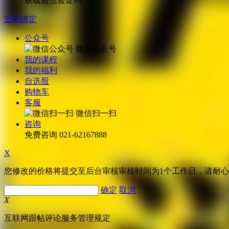
获取短信验证码
立即绑定
公众号
微信公众号
我的课程
我的福利
自选股
购物车
客服
微信扫一扫
咨询
免费咨询
021-62167888
X
您修改的价格将提交至后台审核审核时间为1个工作日，请耐
确定
取消
X
互联网跟帖评论服务管理规定