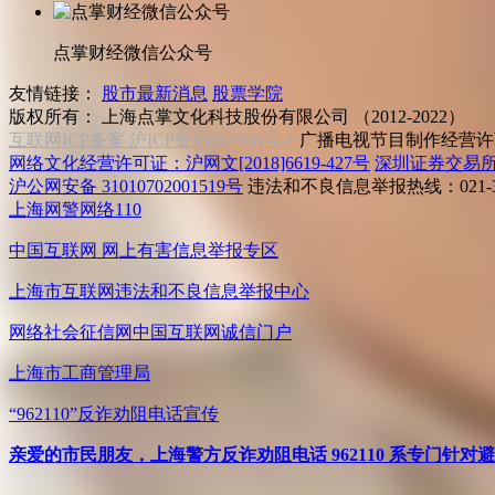
点掌财经微信公众号
友情链接：
股市最新消息
股票学院
版权所有：
上海点掌文化科技股份有限公司 （2012-2022）
互联网ICP备案 沪ICP备13044908号-1
广播电视节目制作经营许可
网络文化经营许可证：沪网文[2018]6619-427号
深圳证券交易
沪公网安备 31010702001519号
违法和不良信息举报热线：021-31
上海网警网络110
中国互联网
网上有害信息举报专区
上海市互联网
违法和不良信息举报中心
网络社会征信网
中国互联网诚信门户
上海市工商管理局
“962110”
反诈劝阻电话宣传
亲爱的市民朋友，上海警方反诈劝阻电话 962110 系专门