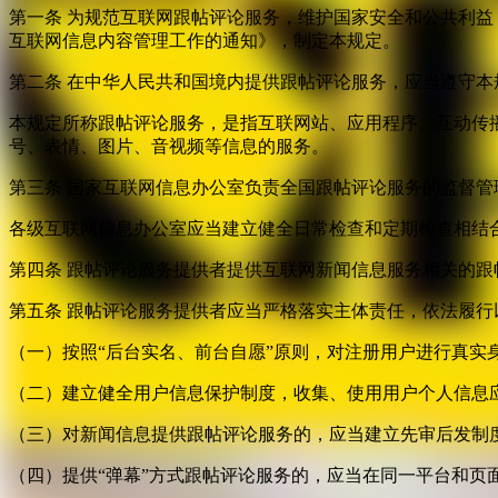
第一条 为规范互联网跟帖评论服务，维护国家安全和公共利
互联网信息内容管理工作的通知》，制定本规定。
第二条 在中华人民共和国境内提供跟帖评论服务，应当遵守本
本规定所称跟帖评论服务，是指互联网站、应用程序、互动传
号、表情、图片、音视频等信息的服务。
第三条 国家互联网信息办公室负责全国跟帖评论服务的监督
各级互联网信息办公室应当建立健全日常检查和定期检查相结
第四条 跟帖评论服务提供者提供互联网新闻信息服务相关的
第五条 跟帖评论服务提供者应当严格落实主体责任，依法履行
（一）按照“后台实名、前台自愿”原则，对注册用户进行真实
（二）建立健全用户信息保护制度，收集、使用用户个人信息
（三）对新闻信息提供跟帖评论服务的，应当建立先审后发制
（四）提供“弹幕”方式跟帖评论服务的，应当在同一平台和页