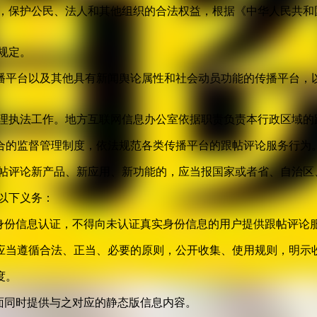
益，保护公民、法人和其他组织的合法权益，根据《中华人民共和
规定。
播平台以及其他具有新闻舆论属性和社会动员功能的传播平台，以
管理执法工作。地方互联网信息办公室依据职责负责本行政区域的
合的监督管理制度，依法规范各类传播平台的跟帖评论服务行为
跟帖评论新产品、新应用、新功能的，应当报国家或者省、自治区
以下义务：
身份信息认证，不得向未认证真实身份信息的用户提供跟帖评论
应当遵循合法、正当、必要的原则，公开收集、使用规则，明示
度。
面同时提供与之对应的静态版信息内容。