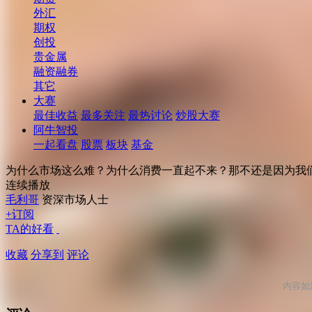
外汇
期权
创投
贵金属
融资融券
其它
大赛
最佳收益
最多关注
最热讨论
炒股大赛
阿牛智投
一起看盘
股票
板块
基金
为什么市场这么难？为什么消费一直起不来？那不还是因为我
连续播放
毛利哥
资深市场人士
+订阅
TA的好看
收藏
分享到
评论
内容如