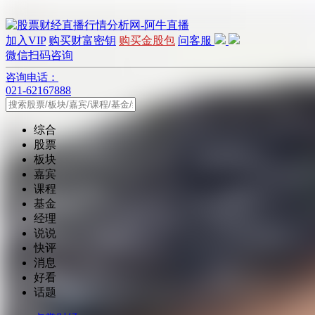
加入VIP
购买财富密钥
购买金股包
问客服
微信扫码咨询
咨询电话：
021-62167888
综合
股票
板块
嘉宾
课程
基金
经理
说说
快评
消息
好看
话题