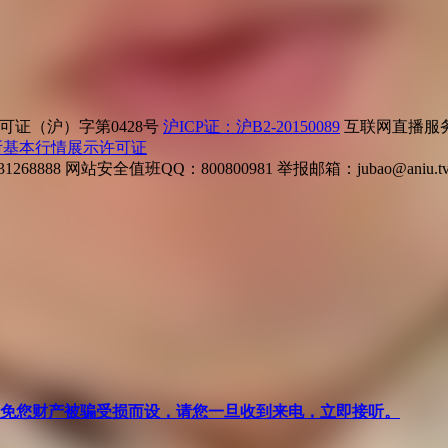
证（沪）字第0428号
沪ICP证：沪B2-20150089
互联网直播服务企
所基本行情展示许可证
268888
网站安全值班QQ：800800981
举报邮箱：
jubao@aniu.t
针对避免您财产被骗受损而设，请您一旦收到来电，立即接听。