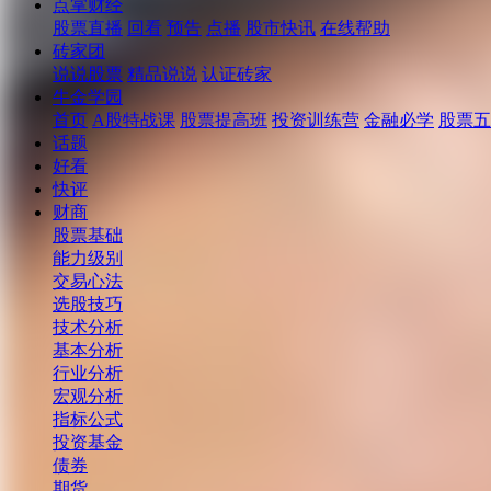
点掌财经
股票直播
回看
预告
点播
股市快讯
在线帮助
砖家团
说说股票
精品说说
认证砖家
牛金学园
首页
A股特战课
股票提高班
投资训练营
金融必学
股票五
话题
好看
快评
财商
股票基础
能力级别
交易心法
选股技巧
技术分析
基本分析
行业分析
宏观分析
指标公式
投资基金
债券
期货