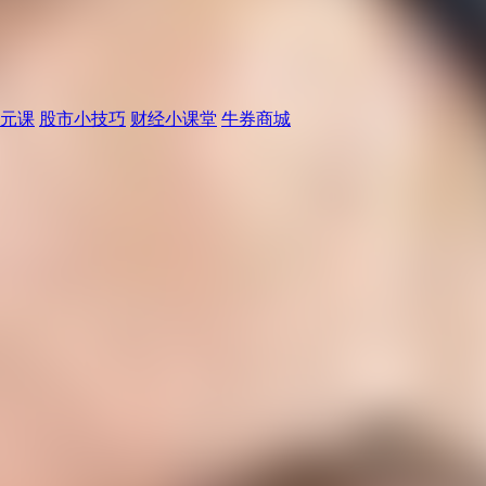
元课
股市小技巧
财经小课堂
牛券商城