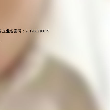
业备案号：201708210015
v