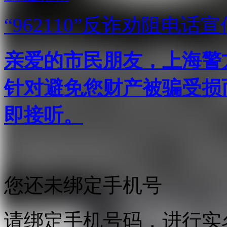
“962110”
反诈劝阻电话宣
亲爱的市民朋友，上海警方反
针对避免您财产被骗受损
即接听。
您还未绑定手机号
请绑定手机号码，进行实