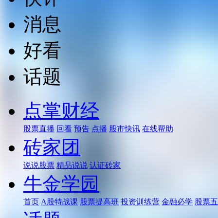
消息
好看
话题
点掌财经
股票直播
回看
预告
点播
股市快讯
在线帮助
砖家团
说说股票
精品说说
认证砖家
牛金学园
首页
A股特战课
股票提高班
投资训练营
金融必学
股票五