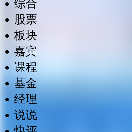
综合
股票
板块
嘉宾
课程
基金
经理
说说
快评