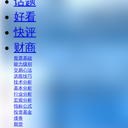
话题
好看
快评
财商
股票基础
能力级别
交易心法
选股技巧
技术分析
基本分析
行业分析
宏观分析
指标公式
投资基金
债券
期货