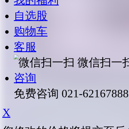
我的福利
自选股
购物车
客服
微信扫一
咨询
免费咨询
021-62167888
X