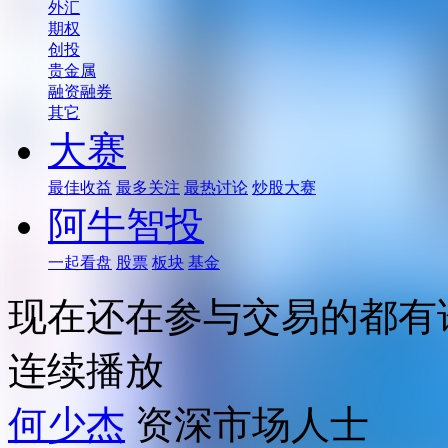
外汇
期权
创投
贵金属
融资融券
其它
大赛
最佳收益
最多关注
最热讨论
炒股大赛
阿牛智投
一起看盘
股票
板块
基金
现在还在参与交易的都有
连续播放
何少杰
资深市场人士