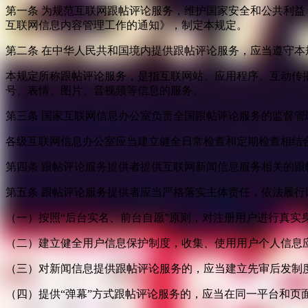
第一条 为规范互联网跟帖评论服务，维护国家安全和公共利
互联网信息内容管理工作的通知》，制定本规定。
第二条 在中华人民共和国境内提供跟帖评论服务，应当遵守本
本规定所称跟帖评论服务，是指互联网站、应用程序、互动传
号、表情、图片、音视频等信息的服务。
第三条 国家互联网信息办公室负责全国跟帖评论服务的监督
各级互联网信息办公室应当建立健全日常检查和定期检查相结
第四条 跟帖评论服务提供者提供互联网新闻信息服务相关的
第五条 跟帖评论服务提供者应当严格落实主体责任，依法履行
（一）按照“后台实名、前台自愿”原则，对注册用户进行真实
（二）建立健全用户信息保护制度，收集、使用用户个人信息
（三）对新闻信息提供跟帖评论服务的，应当建立先审后发制
（四）提供“弹幕”方式跟帖评论服务的，应当在同一平台和页