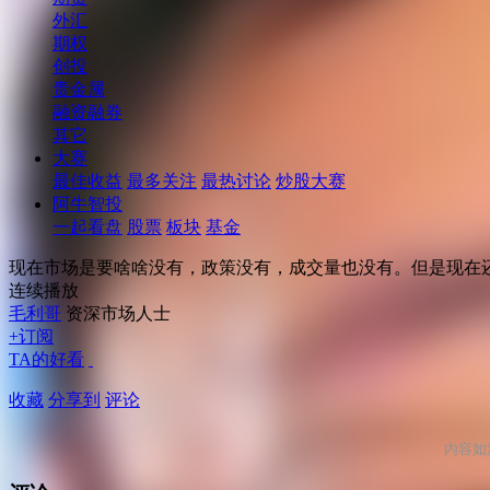
外汇
期权
创投
贵金属
融资融券
其它
大赛
最佳收益
最多关注
最热讨论
炒股大赛
阿牛智投
一起看盘
股票
板块
基金
现在市场是要啥啥没有，政策没有，成交量也没有。但是现在
连续播放
毛利哥
资深市场人士
+订阅
TA的好看
收藏
分享到
评论
内容如