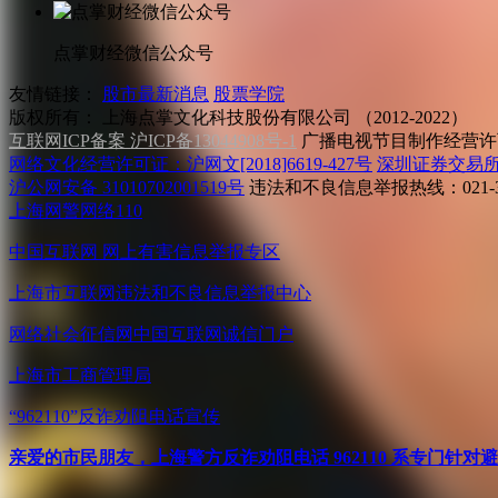
点掌财经微信公众号
友情链接：
股市最新消息
股票学院
版权所有：
上海点掌文化科技股份有限公司 （2012-2022）
互联网ICP备案 沪ICP备13044908号-1
广播电视节目制作经营许可
网络文化经营许可证：沪网文[2018]6619-427号
深圳证券交易
沪公网安备 31010702001519号
违法和不良信息举报热线：021-31
上海网警网络110
中国互联网
网上有害信息举报专区
上海市互联网
违法和不良信息举报中心
网络社会征信网
中国互联网诚信门户
上海市工商管理局
“962110”
反诈劝阻电话宣传
亲爱的市民朋友，上海警方反诈劝阻电话 962110 系专门