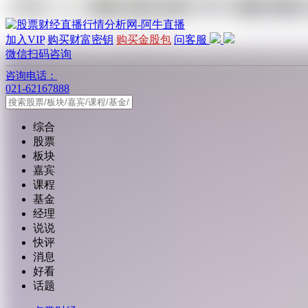
加入VIP
购买财富密钥
购买金股包
问客服
微信扫码咨询
咨询电话：
021-62167888
综合
股票
板块
嘉宾
课程
基金
经理
说说
快评
消息
好看
话题