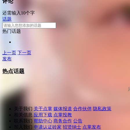
评论
还需输入10个字
话题
热门话题
上一页
下一页
发布
热点话题
关于我们
关于点掌
媒体报道
合作伙伴
隐私政策
相关信息
应用下载
点掌投教
联系我们
帮助中心
商务合作
公告
加入我们
申请认证砖家
招贤纳士
点掌发布