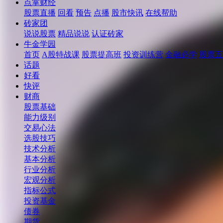
点掌财经
股票直播
回看
预告
点播
股市快讯
在线帮助
砖家团
说说股票
精品说说
认证砖家
牛金学园
首页
A股特战课
股票提高班
投资训练营
金融必学
股票五
话题
好看
快评
财商
股票基础
能力级别
交易心法
选股技巧
技术分析
基本分析
行业分析
宏观分析
指标公式
投资基金
债券
期货