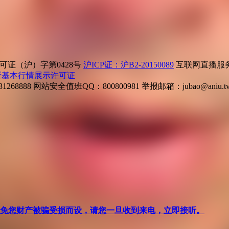
证（沪）字第0428号
沪ICP证：沪B2-20150089
互联网直播服务企
所基本行情展示许可证
268888
网站安全值班QQ：800800981
举报邮箱：
jubao@aniu.t
针对避免您财产被骗受损而设，请您一旦收到来电，立即接听。