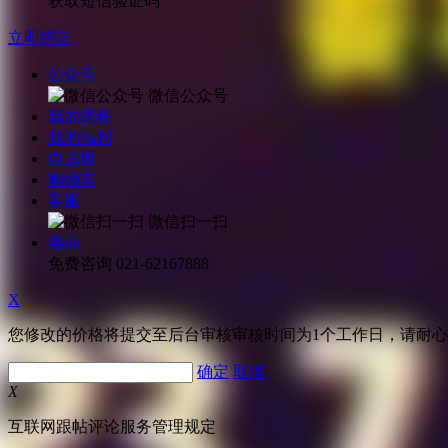
获取短信验证码
立即绑定
公众号
微信公众号
我的课程
我的福利
自选股
购物车
客服
微信扫一扫
咨询
免费咨询
021-62167888
X
您修改的价格将提交至后台审核审核时间为1个工作日，请耐
确定
取消
X
互联网跟帖评论服务管理规定