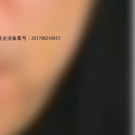
业备案号：201708210015
v