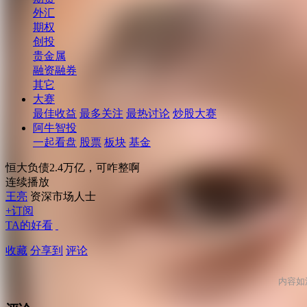
外汇
期权
创投
贵金属
融资融券
其它
大赛
最佳收益
最多关注
最热讨论
炒股大赛
阿牛智投
一起看盘
股票
板块
基金
恒大负债2.4万亿，可咋整啊
连续播放
王亮
资深市场人士
+订阅
TA的好看
收藏
分享到
评论
内容如