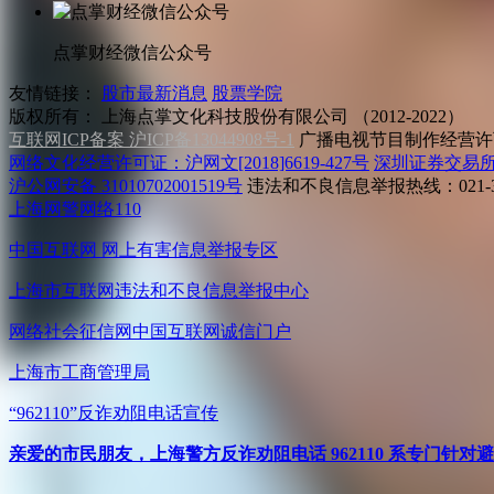
点掌财经微信公众号
友情链接：
股市最新消息
股票学院
版权所有：
上海点掌文化科技股份有限公司 （2012-2022）
互联网ICP备案 沪ICP备13044908号-1
广播电视节目制作经营许可
网络文化经营许可证：沪网文[2018]6619-427号
深圳证券交易
沪公网安备 31010702001519号
违法和不良信息举报热线：021-31
上海网警网络110
中国互联网
网上有害信息举报专区
上海市互联网
违法和不良信息举报中心
网络社会征信网
中国互联网诚信门户
上海市工商管理局
“962110”
反诈劝阻电话宣传
亲爱的市民朋友，上海警方反诈劝阻电话 962110 系专门