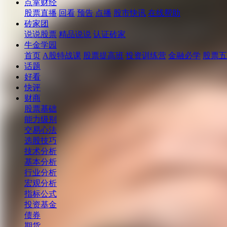
点掌财经
股票直播
回看
预告
点播
股市快讯
在线帮助
砖家团
说说股票
精品说说
认证砖家
牛金学园
首页
A股特战课
股票提高班
投资训练营
金融必学
股票五
话题
好看
快评
财商
股票基础
能力级别
交易心法
选股技巧
技术分析
基本分析
行业分析
宏观分析
指标公式
投资基金
债券
期货