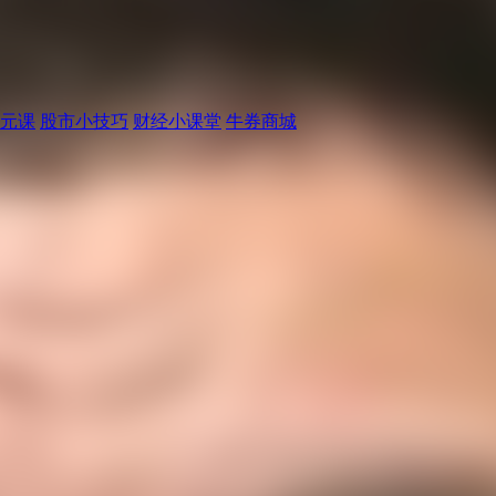
元课
股市小技巧
财经小课堂
牛券商城