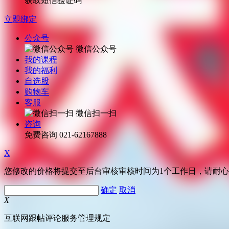
获取短信验证码
立即绑定
公众号
微信公众号
我的课程
我的福利
自选股
购物车
客服
微信扫一扫
咨询
免费咨询
021-62167888
X
您修改的价格将提交至后台审核审核时间为1个工作日，请耐
确定
取消
X
互联网跟帖评论服务管理规定