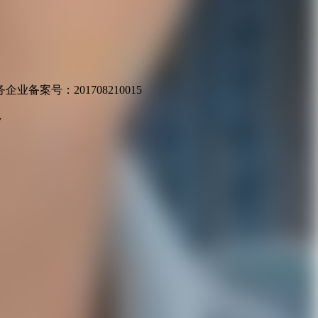
业备案号：201708210015
v