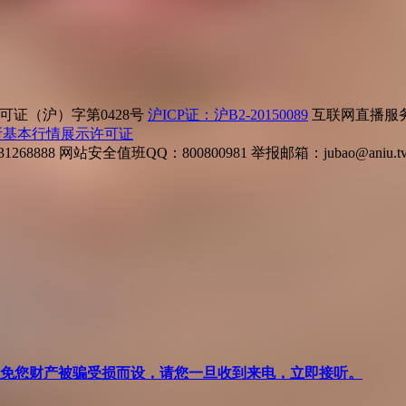
证（沪）字第0428号
沪ICP证：沪B2-20150089
互联网直播服务企
所基本行情展示许可证
268888
网站安全值班QQ：800800981
举报邮箱：
jubao@aniu.t
针对避免您财产被骗受损而设，请您一旦收到来电，立即接听。