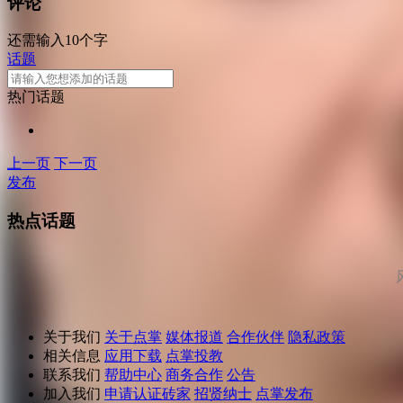
评论
还需输入10个字
话题
热门话题
上一页
下一页
发布
热点话题
关于我们
关于点掌
媒体报道
合作伙伴
隐私政策
相关信息
应用下载
点掌投教
联系我们
帮助中心
商务合作
公告
加入我们
申请认证砖家
招贤纳士
点掌发布