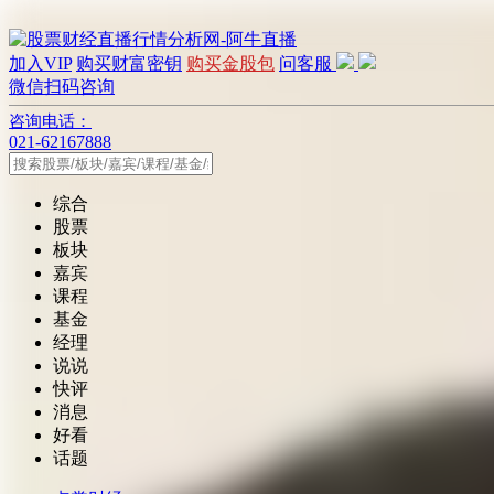
加入VIP
购买财富密钥
购买金股包
问客服
微信扫码咨询
咨询电话：
021-62167888
综合
股票
板块
嘉宾
课程
基金
经理
说说
快评
消息
好看
话题