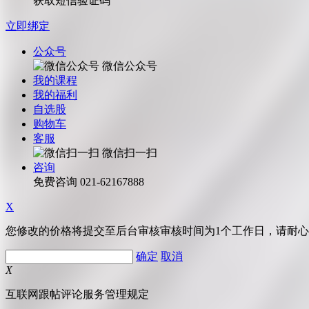
获取短信验证码
立即绑定
公众号
微信公众号
我的课程
我的福利
自选股
购物车
客服
微信扫一扫
咨询
免费咨询
021-62167888
X
您修改的价格将提交至后台审核审核时间为1个工作日，请耐
确定
取消
X
互联网跟帖评论服务管理规定