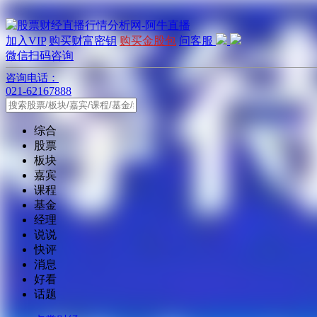
加入VIP
购买财富密钥
购买金股包
问客服
微信扫码咨询
咨询电话：
021-62167888
综合
股票
板块
嘉宾
课程
基金
经理
说说
快评
消息
好看
话题