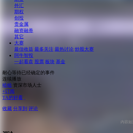
外汇
期权
创投
贵金属
融资融券
其它
大赛
最佳收益
最多关注
最热讨论
炒股大赛
阿牛智投
一起看盘
股票
板块
基金
耐心等待已经确定的事件
连续播放
哈哈
资深市场人士
+订阅
TA的好看
收藏
分享到
评论
内容如