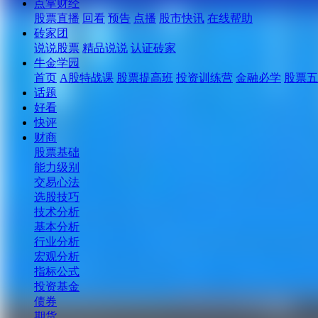
点掌财经
股票直播
回看
预告
点播
股市快讯
在线帮助
砖家团
说说股票
精品说说
认证砖家
牛金学园
首页
A股特战课
股票提高班
投资训练营
金融必学
股票五
话题
好看
快评
财商
股票基础
能力级别
交易心法
选股技巧
技术分析
基本分析
行业分析
宏观分析
指标公式
投资基金
债券
期货