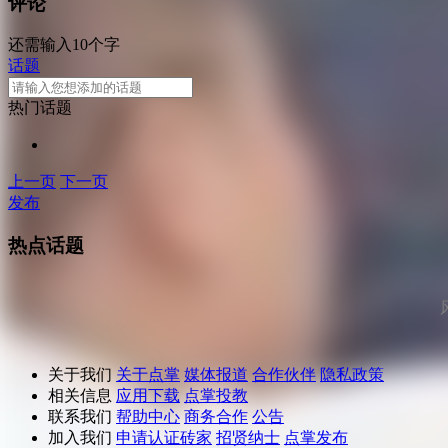
评论
还需输入10个字
话题
热门话题
上一页
下一页
发布
热点话题
关于我们
关于点掌
媒体报道
合作伙伴
隐私政策
相关信息
应用下载
点掌投教
联系我们
帮助中心
商务合作
公告
加入我们
申请认证砖家
招贤纳士
点掌发布