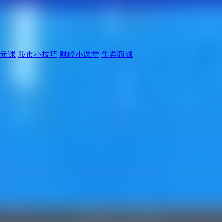
元课
股市小技巧
财经小课堂
牛券商城