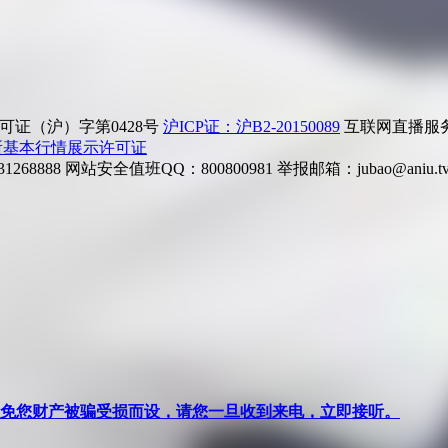
证（沪）字第0428号
沪ICP证：沪B2-20150089
互联网直播服务企
所基本行情展示许可证
268888
网站安全值班QQ：800800981
举报邮箱：
jubao@aniu.t
针对避免您财产被骗受损而设，请您一旦收到来电，立即接听。