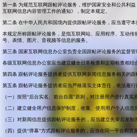
第一条 为规范互联网跟帖评论服务，维护国家安全和公共利
互联网信息内容管理工作的通知》，制定本规定。
第二条 在中华人民共和国境内提供跟帖评论服务，应当遵守本
本规定所称跟帖评论服务，是指互联网站、应用程序、互动传
号、表情、图片、音视频等信息的服务。
第三条 国家互联网信息办公室负责全国跟帖评论服务的监督
各级互联网信息办公室应当建立健全日常检查和定期检查相结
第四条 跟帖评论服务提供者提供互联网新闻信息服务相关的
第五条 跟帖评论服务提供者应当严格落实主体责任，依法履行
（一）按照“后台实名、前台自愿”原则，对注册用户进行真实
（二）建立健全用户信息保护制度，收集、使用用户个人信息
（三）对新闻信息提供跟帖评论服务的，应当建立先审后发制
（四）提供“弹幕”方式跟帖评论服务的，应当在同一平台和页