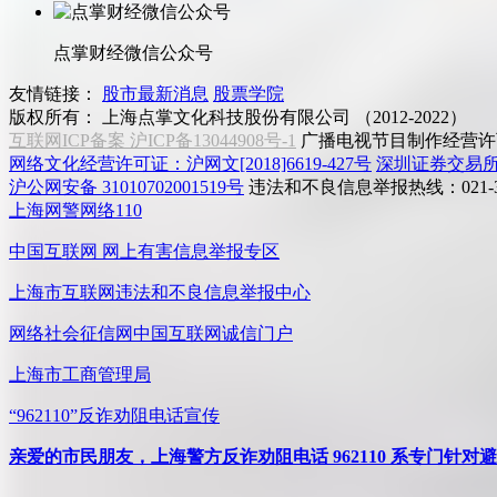
点掌财经微信公众号
友情链接：
股市最新消息
股票学院
版权所有：
上海点掌文化科技股份有限公司 （2012-2022）
互联网ICP备案 沪ICP备13044908号-1
广播电视节目制作经营许可
网络文化经营许可证：沪网文[2018]6619-427号
深圳证券交易
沪公网安备 31010702001519号
违法和不良信息举报热线：021-31
上海网警网络110
中国互联网
网上有害信息举报专区
上海市互联网
违法和不良信息举报中心
网络社会征信网
中国互联网诚信门户
上海市工商管理局
“962110”
反诈劝阻电话宣传
亲爱的市民朋友，上海警方反诈劝阻电话 962110 系专门