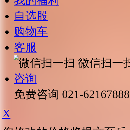
我的福利
自选股
购物车
客服
微信扫一
咨询
免费咨询
021-62167888
X