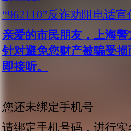
“962110”
反诈劝阻电话宣
亲爱的市民朋友，上海警方反
针对避免您财产被骗受损
即接听。
您还未绑定手机号
请绑定手机号码，进行实