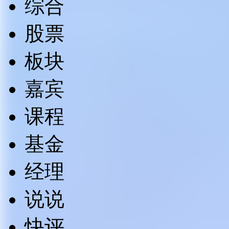
综合
股票
板块
嘉宾
课程
基金
经理
说说
快评