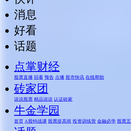
消息
好看
话题
点掌财经
股票直播
回看
预告
点播
股市快讯
在线帮助
砖家团
说说股票
精品说说
认证砖家
牛金学园
首页
A股特战课
股票提高班
投资训练营
金融必学
股票五