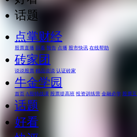
话题
点掌财经
股票直播
回看
预告
点播
股市快讯
在线帮助
砖家团
说说股票
精品说说
认证砖家
牛金学园
首页
A股特战课
股票提高班
投资训练营
金融必学
股票五
话题
好看