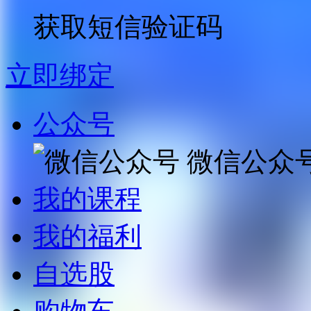
获取短信验证码
立即绑定
公众号
微信公众
我的课程
我的福利
自选股