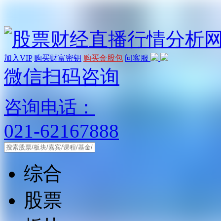
加入VIP
购买财富密钥
购买金股包
问客服
微信扫码咨询
咨询电话：
021-62167888
综合
股票