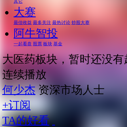
其它
大赛
最佳收益
最多关注
最热讨论
炒股大赛
阿牛智投
一起看盘
股票
板块
基金
大医药板块，暂时还没有
连续播放
何少杰
资深市场人士
+订阅
TA的好看