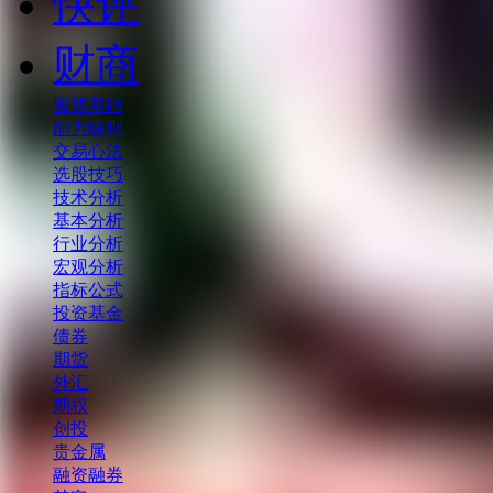
快评
财商
股票基础
能力级别
交易心法
选股技巧
技术分析
基本分析
行业分析
宏观分析
指标公式
投资基金
债券
期货
外汇
期权
创投
贵金属
融资融券