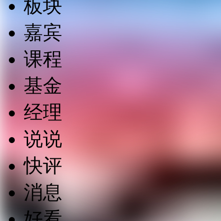
板块
嘉宾
课程
基金
经理
说说
快评
消息
好看