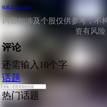
收藏
分享到
评论
内容如涉及个股仅供参考，不
资有风险
评论
还需输入10个字
话题
热门话题