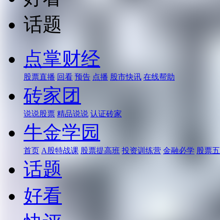
话题
点掌财经
股票直播
回看
预告
点播
股市快讯
在线帮助
砖家团
说说股票
精品说说
认证砖家
牛金学园
首页
A股特战课
股票提高班
投资训练营
金融必学
股票五
话题
好看