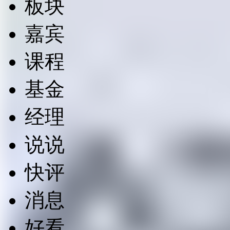
板块
嘉宾
课程
基金
经理
说说
快评
消息
好看