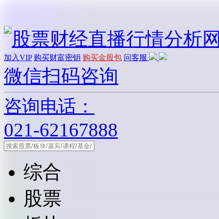
加入VIP
购买财富密钥
购买金股包
问客服
微信扫码咨询
咨询电话：
021-62167888
综合
股票