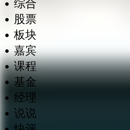
综合
股票
板块
嘉宾
课程
基金
经理
说说
快评