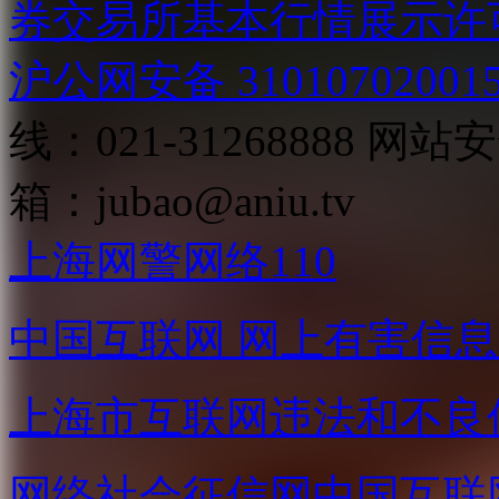
券交易所基本行情展示许
沪公网安备 31010702001
线：021-31268888
网站安全
箱：
jubao@aniu.tv
上海网警网络110
中国互联网
网上有害信息
上海市互联网
违法和不良
网络社会征信网
中国互联