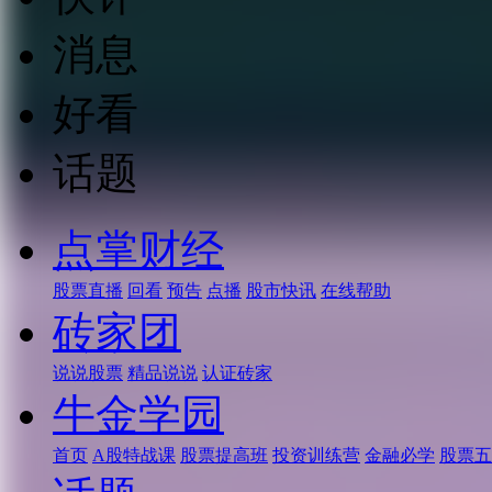
消息
好看
话题
点掌财经
股票直播
回看
预告
点播
股市快讯
在线帮助
砖家团
说说股票
精品说说
认证砖家
牛金学园
首页
A股特战课
股票提高班
投资训练营
金融必学
股票五