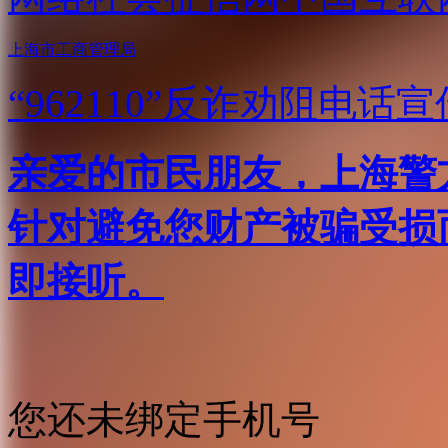
上海市工商管理局
“962110”
反诈劝阻电话宣
亲爱的市民朋友，上海警方反
针对避免您财产被骗受损
即接听。
您还未绑定手机号