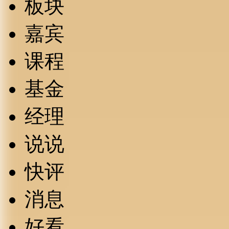
板块
嘉宾
课程
基金
经理
说说
快评
消息
好看