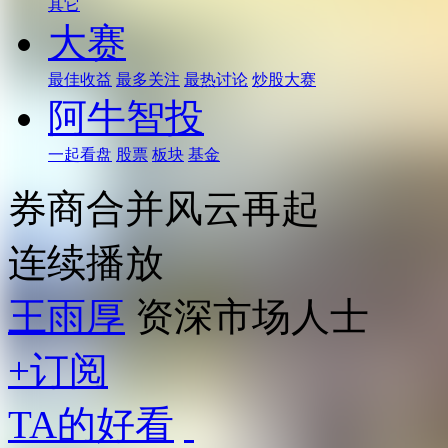
其它
大赛
最佳收益
最多关注
最热讨论
炒股大赛
阿牛智投
一起看盘
股票
板块
基金
券商合并风云再起
连续播放
王雨厚
资深市场人士
+订阅
TA的好看