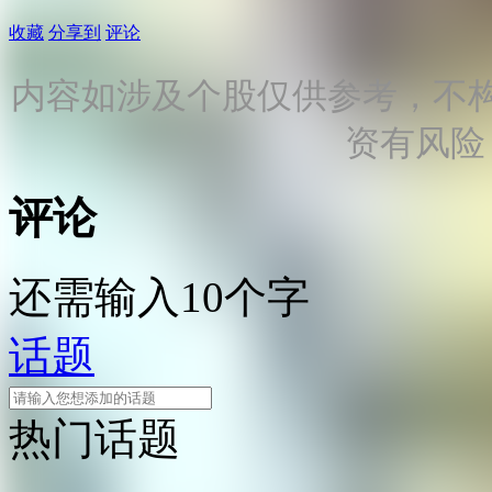
收藏
分享到
评论
内容如涉及个股仅供参考，不
资有风险
评论
还需输入10个字
话题
热门话题