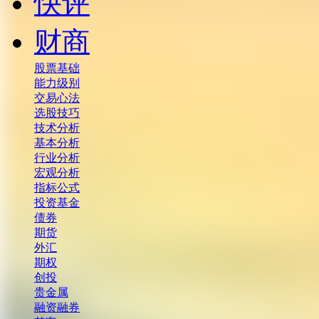
快评
财商
股票基础
能力级别
交易心法
选股技巧
技术分析
基本分析
行业分析
宏观分析
指标公式
投资基金
债券
期货
外汇
期权
创投
贵金属
融资融券