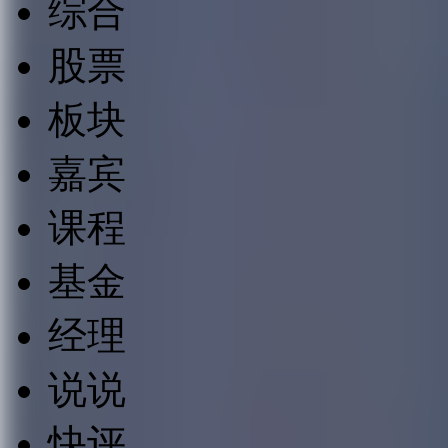
综合
股票
板块
嘉宾
课程
基金
经理
说说
快评