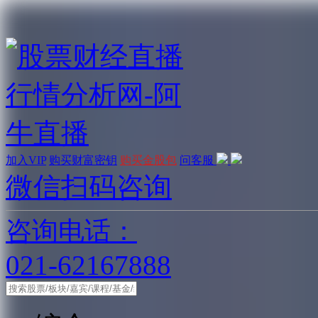
加入VIP
购买财富密钥
购买金股包
问客服
微信扫码咨询
咨询电话：
021-62167888