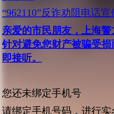
“962110”
反诈劝阻电话宣
亲爱的市民朋友，上海警方反
针对避免您财产被骗受损
即接听。
您还未绑定手机号
请绑定手机号码，进行实