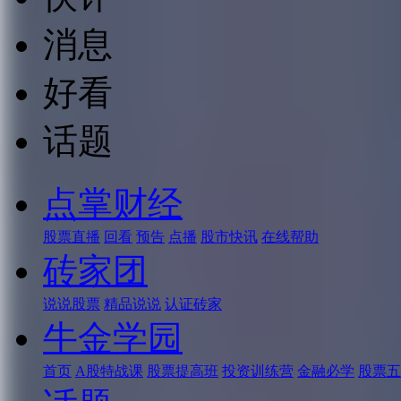
消息
好看
话题
点掌财经
股票直播
回看
预告
点播
股市快讯
在线帮助
砖家团
说说股票
精品说说
认证砖家
牛金学园
首页
A股特战课
股票提高班
投资训练营
金融必学
股票五