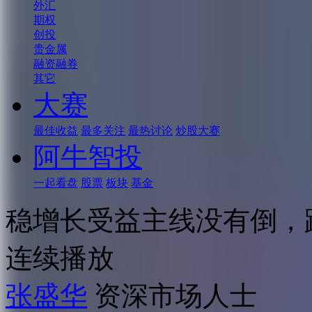
外汇
期权
创投
贵金属
融资融券
其它
大赛
最佳收益
最多关注
最热讨论
炒股大赛
阿牛智投
一起看盘
股票
板块
基金
稳增长受益主线没有倒，
连续播放
张盛华
资深市场人士