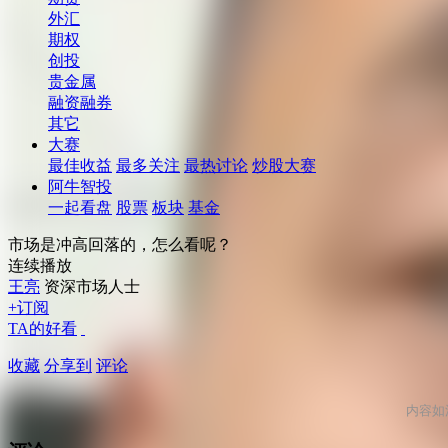
外汇
期权
创投
贵金属
融资融券
其它
大赛
最佳收益
最多关注
最热讨论
炒股大赛
阿牛智投
一起看盘
股票
板块
基金
市场是冲高回落的，怎么看呢？
连续播放
王亮
资深市场人士
+订阅
TA的好看
收藏
分享到
评论
内容如