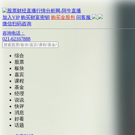
加入VIP
购买财富密钥
购买金股包
问客服
微信扫码咨询
咨询电话：
021-62167888
综合
股票
板块
嘉宾
课程
基金
经理
说说
快评
消息
好看
话题