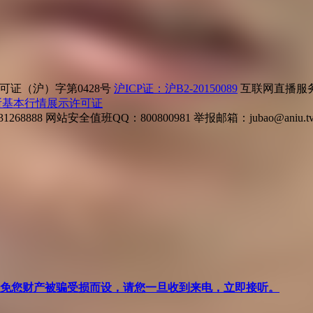
证（沪）字第0428号
沪ICP证：沪B2-20150089
互联网直播服务企
所基本行情展示许可证
268888
网站安全值班QQ：800800981
举报邮箱：
jubao@aniu.t
针对避免您财产被骗受损而设，请您一旦收到来电，立即接听。