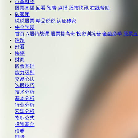
点掌财经
股票直播
回看
预告
点播
股市快讯
在线帮助
砖家团
说说股票
精品说说
认证砖家
牛金学园
首页
A股特战课
股票提高班
投资训练营
金融必学
股票五
话题
好看
快评
财商
股票基础
能力级别
交易心法
选股技巧
技术分析
基本分析
行业分析
宏观分析
指标公式
投资基金
债券
期货