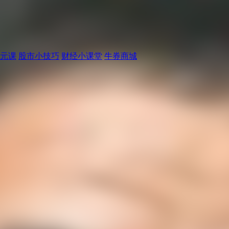
元课
股市小技巧
财经小课堂
牛券商城