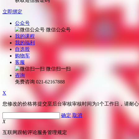
获取短信验证码
立即绑定
公众号
微信公众号
我的课程
我的福利
自选股
购物车
客服
微信扫一扫
咨询
免费咨询
021-62167888
X
您修改的价格将提交至后台审核审核时间为1个工作日，请耐
确定
取消
X
互联网跟帖评论服务管理规定