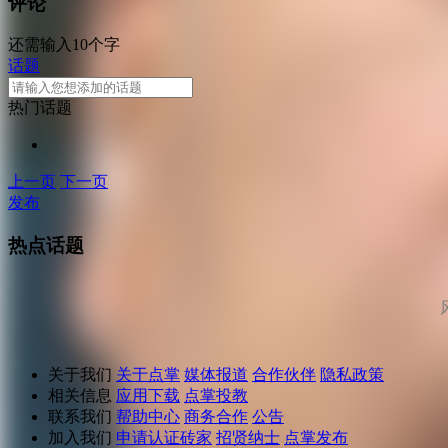
评论
还需输入10个字
话题
热门话题
上一页
下一页
发布
热点话题
关于我们
关于点掌
媒体报道
合作伙伴
隐私政策
相关信息
应用下载
点掌投教
联系我们
帮助中心
商务合作
公告
加入我们
申请认证砖家
招贤纳士
点掌发布