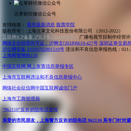
点掌财经微信公众号
友情链接：
股市最新消息
股票学院
版权所有：
上海点掌文化科技股份有限公司 （2012-2022）
互联网ICP备案 沪ICP备13044908号-1
广播电视节目制作经营许可
网络文化经营许可证：沪网文[2018]6619-427号
深圳证券交易
沪公网安备 31010702001519号
违法和不良信息举报热线：021-31
上海网警网络110
中国互联网
网上有害信息举报专区
上海市互联网
违法和不良信息举报中心
网络社会征信网
中国互联网诚信门户
上海市工商管理局
“962110”
反诈劝阻电话宣传
亲爱的市民朋友，上海警方反诈劝阻电话 962110 系专门