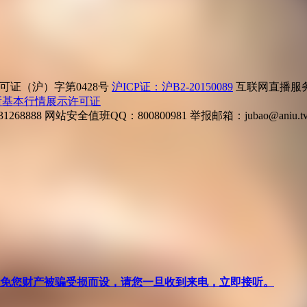
证（沪）字第0428号
沪ICP证：沪B2-20150089
互联网直播服务企
所基本行情展示许可证
268888
网站安全值班QQ：800800981
举报邮箱：
jubao@aniu.t
针对避免您财产被骗受损而设，请您一旦收到来电，立即接听。