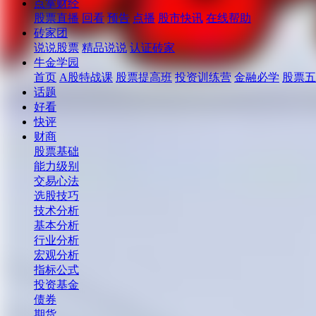
点掌财经
股票直播
回看
预告
点播
股市快讯
在线帮助
砖家团
说说股票
精品说说
认证砖家
牛金学园
首页
A股特战课
股票提高班
投资训练营
金融必学
股票五
话题
好看
快评
财商
股票基础
能力级别
交易心法
选股技巧
技术分析
基本分析
行业分析
宏观分析
指标公式
投资基金
债券
期货