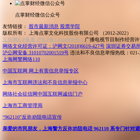
点掌财经微信公众号
友情链接：
股市最新消息
股票学院
版权所有：
上海点掌文化科技股份有限公司 （2012-2022）
互联网ICP备案 沪ICP备13044908号-1
广播电视节目制作经营许可
网络文化经营许可证：沪网文[2018]6619-427号
深圳证券交易
沪公网安备 31010702001519号
违法和不良信息举报热线：021-31
上海网警网络110
中国互联网
网上有害信息举报专区
上海市互联网
违法和不良信息举报中心
网络社会征信网
中国互联网诚信门户
上海市工商管理局
“962110”
反诈劝阻电话宣传
亲爱的市民朋友，上海警方反诈劝阻电话 962110 系专门