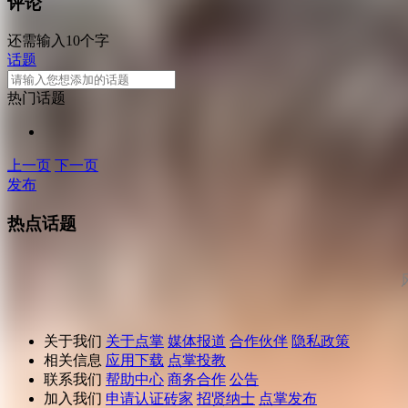
评论
还需输入10个字
话题
热门话题
上一页
下一页
发布
热点话题
关于我们
关于点掌
媒体报道
合作伙伴
隐私政策
相关信息
应用下载
点掌投教
联系我们
帮助中心
商务合作
公告
加入我们
申请认证砖家
招贤纳士
点掌发布