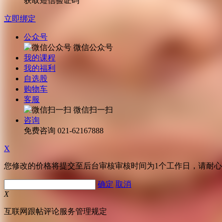
获取短信验证码
立即绑定
公众号
微信公众号
我的课程
我的福利
自选股
购物车
客服
微信扫一扫
咨询
免费咨询
021-62167888
X
您修改的价格将提交至后台审核审核时间为1个工作日，请耐
确定
取消
X
互联网跟帖评论服务管理规定