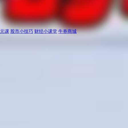
元课
股市小技巧
财经小课堂
牛券商城