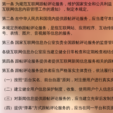
第一条 为规范互联网跟帖评论服务，维护国家安全和公共利
互联网信息内容管理工作的通知》，制定本规定。
第二条 在中华人民共和国境内提供跟帖评论服务，应当遵守本
本规定所称跟帖评论服务，是指互联网站、应用程序、互动传
号、表情、图片、音视频等信息的服务。
第三条 国家互联网信息办公室负责全国跟帖评论服务的监督
各级互联网信息办公室应当建立健全日常检查和定期检查相结
第四条 跟帖评论服务提供者提供互联网新闻信息服务相关的
第五条 跟帖评论服务提供者应当严格落实主体责任，依法履行
（一）按照“后台实名、前台自愿”原则，对注册用户进行真实
（二）建立健全用户信息保护制度，收集、使用用户个人信息
（三）对新闻信息提供跟帖评论服务的，应当建立先审后发制
（四）提供“弹幕”方式跟帖评论服务的，应当在同一平台和页