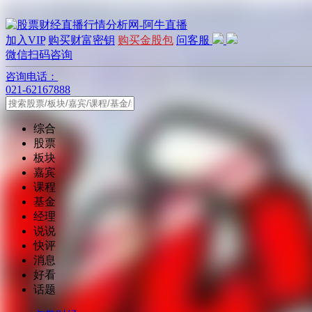
加入VIP
购买财富密钥
购买金股包
问客服
微信扫码咨询
咨询电话：
021-62167888
综合
股票
板块
嘉宾
课程
基金
经理
说说
快评
消息
好看
话题