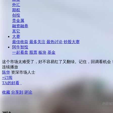
外汇
期权
创投
贵金属
融资融券
其它
大赛
最佳收益
最多关注
最热讨论
炒股大赛
阿牛智投
一起看盘
股票
板块
基金
这个市场太难受了，好不容易红了又翻绿。记住，回调看机会
连续播放
陈华
资深市场人士
+订阅
TA的好看
收藏
分享到
评论
内容如