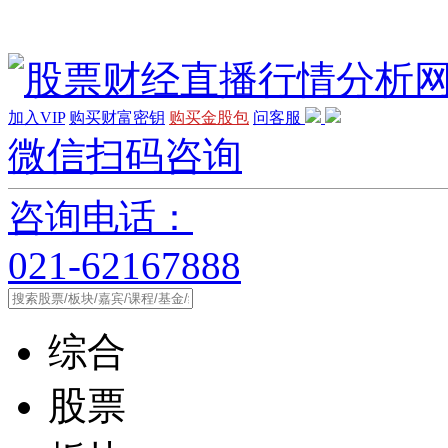
加入VIP
购买财富密钥
购买金股包
问客服
微信扫码咨询
咨询电话：
021-62167888
综合
股票