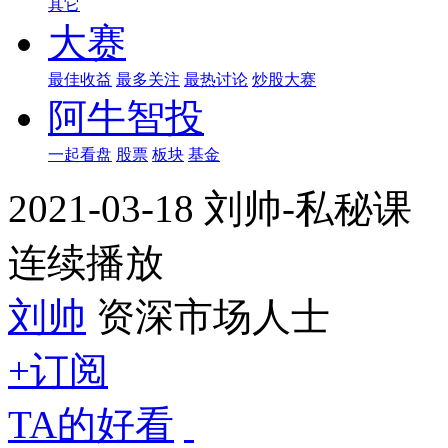
其它
大赛
最佳收益
最多关注
最热讨论
炒股大赛
阿牛智投
一起看盘
股票
板块
基金
2021-03-18 刘帅-私秘课
连续播放
刘帅
资深市场人士
+订阅
TA的好看