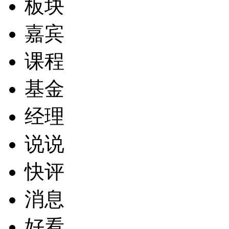
板块
嘉宾
课程
基金
经理
说说
快评
消息
好看