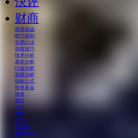
快评
财商
股票基础
能力级别
交易心法
选股技巧
技术分析
基本分析
行业分析
宏观分析
指标公式
投资基金
债券
期货
外汇
期权
创投
贵金属
融资融券