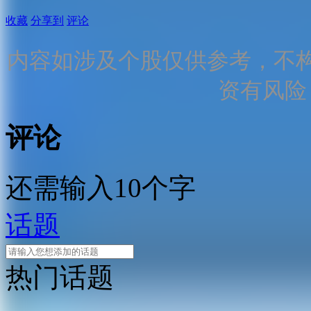
收藏
分享到
评论
内容如涉及个股仅供参考，不
资有风险
评论
还需输入10个字
话题
热门话题