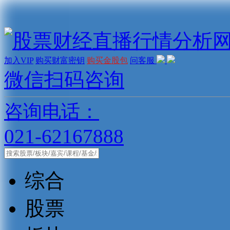
加入VIP
购买财富密钥
购买金股包
问客服
微信扫码咨询
咨询电话：
021-62167888
综合
股票