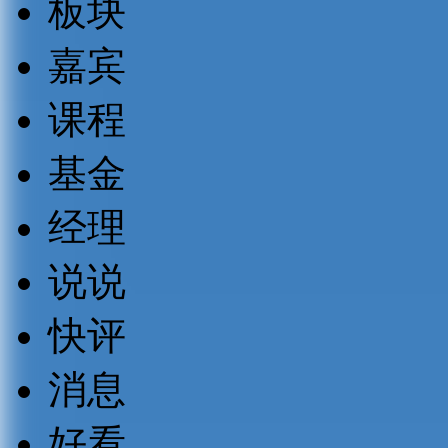
板块
嘉宾
课程
基金
经理
说说
快评
消息
好看