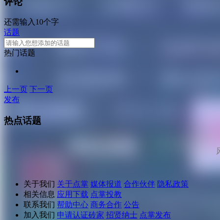
评论
还需输入10个字
话题
热门话题
上一页
下一页
发布
热点话题
关于我们
关于点掌
媒体报道
合作伙伴
隐私政策
相关信息
应用下载
点掌投教
联系我们
帮助中心
商务合作
公告
加入我们
申请认证砖家
招贤纳士
点掌发布