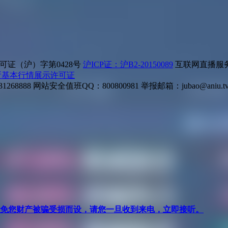
证（沪）字第0428号
沪ICP证：沪B2-20150089
互联网直播服务企
所基本行情展示许可证
268888
网站安全值班QQ：800800981
举报邮箱：
jubao@aniu.t
针对避免您财产被骗受损而设，请您一旦收到来电，立即接听。