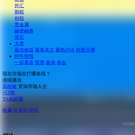
外汇
期权
创投
贵金属
融资融券
其它
大赛
最佳收益
最多关注
最热讨论
炒股大赛
阿牛智投
一起看盘
股票
板块
基金
现在市场在打哪条线？
连续播放
高绘敏
资深市场人士
+订阅
TA的好看
收藏
分享到
评论
内容如