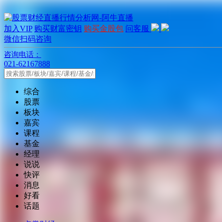
加入VIP
购买财富密钥
购买金股包
问客服
微信扫码咨询
咨询电话：
021-62167888
综合
股票
板块
嘉宾
课程
基金
经理
说说
快评
消息
好看
话题