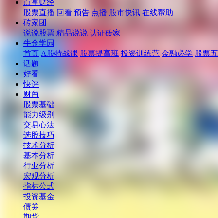
点掌财经
股票直播
回看
预告
点播
股市快讯
在线帮助
砖家团
说说股票
精品说说
认证砖家
牛金学园
首页
A股特战课
股票提高班
投资训练营
金融必学
股票五
话题
好看
快评
财商
股票基础
能力级别
交易心法
选股技巧
技术分析
基本分析
行业分析
宏观分析
指标公式
投资基金
债券
期货