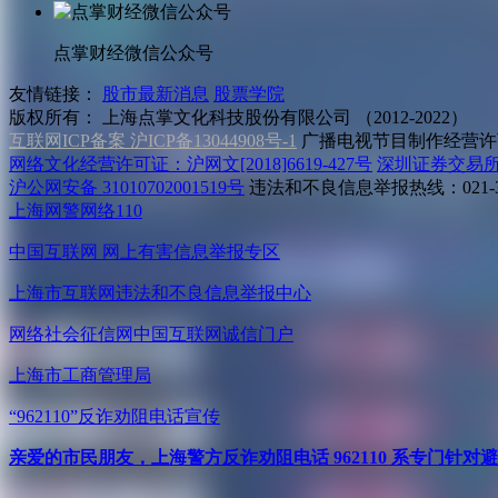
点掌财经微信公众号
友情链接：
股市最新消息
股票学院
版权所有：
上海点掌文化科技股份有限公司 （2012-2022）
互联网ICP备案 沪ICP备13044908号-1
广播电视节目制作经营许可
网络文化经营许可证：沪网文[2018]6619-427号
深圳证券交易
沪公网安备 31010702001519号
违法和不良信息举报热线：021-31
上海网警网络110
中国互联网
网上有害信息举报专区
上海市互联网
违法和不良信息举报中心
网络社会征信网
中国互联网诚信门户
上海市工商管理局
“962110”
反诈劝阻电话宣传
亲爱的市民朋友，上海警方反诈劝阻电话 962110 系专门