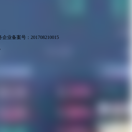
业备案号：201708210015
v