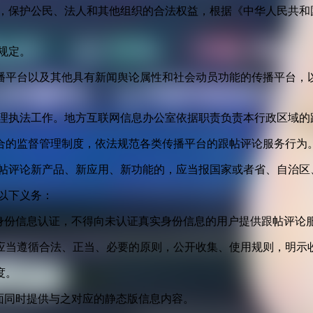
益，保护公民、法人和其他组织的合法权益，根据《中华人民共和
规定。
播平台以及其他具有新闻舆论属性和社会动员功能的传播平台，以
管理执法工作。地方互联网信息办公室依据职责负责本行政区域的
合的监督管理制度，依法规范各类传播平台的跟帖评论服务行为
跟帖评论新产品、新应用、新功能的，应当报国家或者省、自治区
以下义务：
身份信息认证，不得向未认证真实身份信息的用户提供跟帖评论
应当遵循合法、正当、必要的原则，公开收集、使用规则，明示
度。
面同时提供与之对应的静态版信息内容。