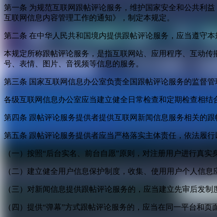
第一条 为规范互联网跟帖评论服务，维护国家安全和公共利
互联网信息内容管理工作的通知》，制定本规定。
第二条 在中华人民共和国境内提供跟帖评论服务，应当遵守本
本规定所称跟帖评论服务，是指互联网站、应用程序、互动传
号、表情、图片、音视频等信息的服务。
第三条 国家互联网信息办公室负责全国跟帖评论服务的监督
各级互联网信息办公室应当建立健全日常检查和定期检查相结
第四条 跟帖评论服务提供者提供互联网新闻信息服务相关的
第五条 跟帖评论服务提供者应当严格落实主体责任，依法履行
（一）按照“后台实名、前台自愿”原则，对注册用户进行真实
（二）建立健全用户信息保护制度，收集、使用用户个人信息
（三）对新闻信息提供跟帖评论服务的，应当建立先审后发制
（四）提供“弹幕”方式跟帖评论服务的，应当在同一平台和页