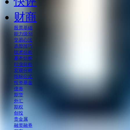
快评
财商
股票基础
能力级别
交易心法
选股技巧
技术分析
基本分析
行业分析
宏观分析
指标公式
投资基金
债券
期货
外汇
期权
创投
贵金属
融资融券