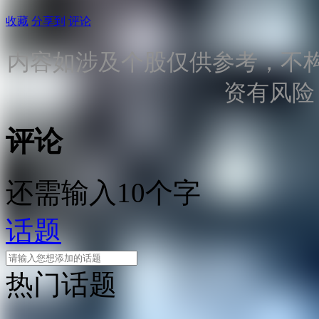
收藏
分享到
评论
内容如涉及个股仅供参考，不
资有风险
评论
还需输入10个字
话题
热门话题