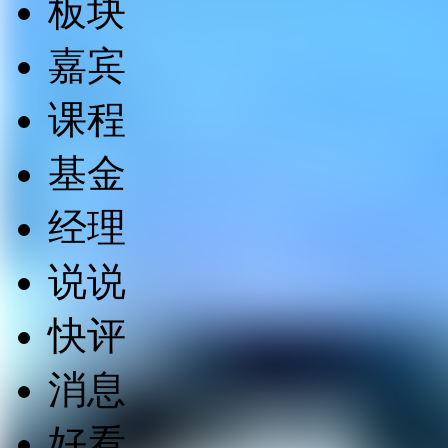
板块
嘉宾
课程
基金
经理
说说
快评
消息
好看