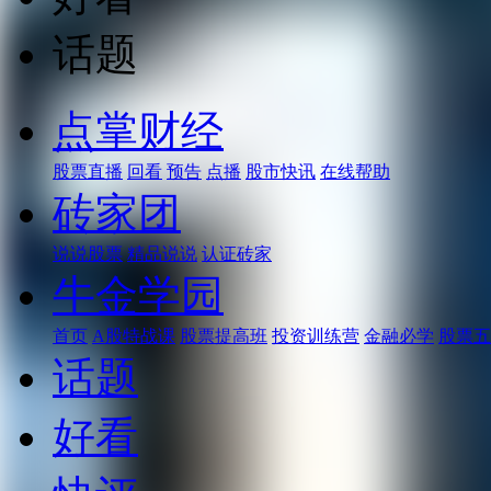
话题
点掌财经
股票直播
回看
预告
点播
股市快讯
在线帮助
砖家团
说说股票
精品说说
认证砖家
牛金学园
首页
A股特战课
股票提高班
投资训练营
金融必学
股票五
话题
好看