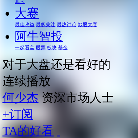
其它
大赛
最佳收益
最多关注
最热讨论
炒股大赛
阿牛智投
一起看盘
股票
板块
基金
对于大盘还是看好的
连续播放
何少杰
资深市场人士
+订阅
TA的好看