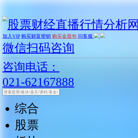
加入VIP
购买财富密钥
购买金股包
问客服
微信扫码咨询
咨询电话：
021-62167888
综合
股票