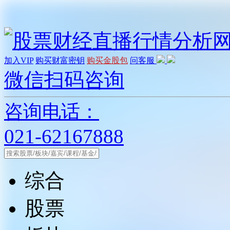
加入VIP
购买财富密钥
购买金股包
问客服
微信扫码咨询
咨询电话：
021-62167888
综合
股票