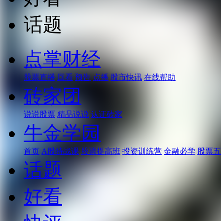
话题
点掌财经
股票直播
回看
预告
点播
股市快讯
在线帮助
砖家团
说说股票
精品说说
认证砖家
牛金学园
首页
A股特战课
股票提高班
投资训练营
金融必学
股票五
话题
好看