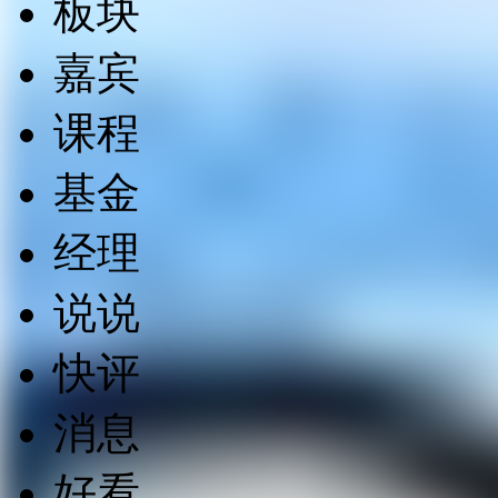
板块
嘉宾
课程
基金
经理
说说
快评
消息
好看