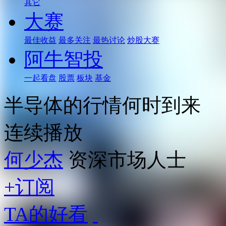
其它
大赛
最佳收益
最多关注
最热讨论
炒股大赛
阿牛智投
一起看盘
股票
板块
基金
半导体的行情何时到来
连续播放
何少杰
资深市场人士
+订阅
TA的好看