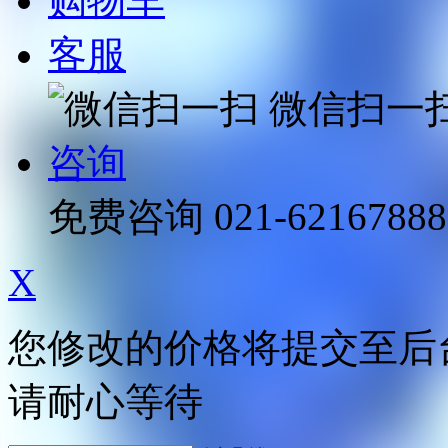
购物车
客服
微信扫一
咨询
免费咨询
021-62167888
X
您修改的价格将提交至后
请耐心等待