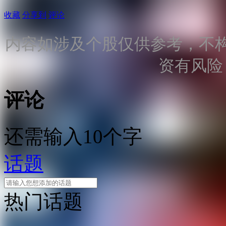
收藏
分享到
评论
内容如涉及个股仅供参考，不
资有风险
评论
还需输入10个字
话题
热门话题