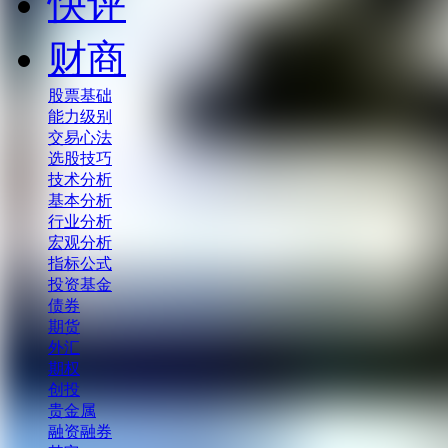
快评
财商
股票基础
能力级别
交易心法
选股技巧
技术分析
基本分析
行业分析
宏观分析
指标公式
投资基金
债券
期货
外汇
期权
创投
贵金属
融资融券