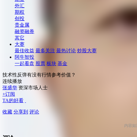
外汇
期权
创投
贵金属
融资融券
其它
大赛
最佳收益
最多关注
最热讨论
炒股大赛
阿牛智投
一起看盘
股票
板块
基金
技术性反弹有没有行情参考价值？
连续播放
张盛华
资深市场人士
+订阅
TA的好看
收藏
分享到
评论
内容如