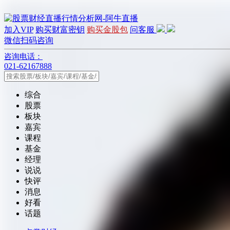
加入VIP
购买财富密钥
购买金股包
问客服
微信扫码咨询
咨询电话：
021-62167888
综合
股票
板块
嘉宾
课程
基金
经理
说说
快评
消息
好看
话题