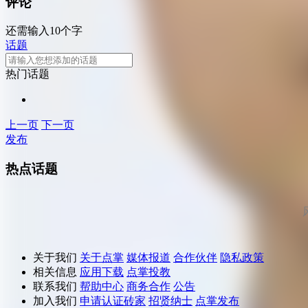
评论
还需输入10个字
话题
热门话题
上一页
下一页
发布
热点话题
关于我们
关于点掌
媒体报道
合作伙伴
隐私政策
相关信息
应用下载
点掌投教
联系我们
帮助中心
商务合作
公告
加入我们
申请认证砖家
招贤纳士
点掌发布