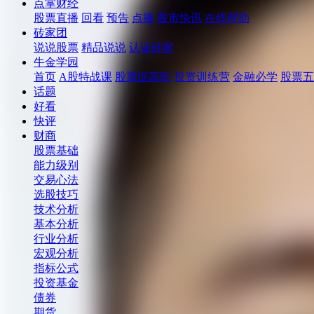
点掌财经
股票直播
回看
预告
点播
股市快讯
在线帮助
砖家团
说说股票
精品说说
认证砖家
牛金学园
首页
A股特战课
股票提高班
投资训练营
金融必学
股票五
话题
好看
快评
财商
股票基础
能力级别
交易心法
选股技巧
技术分析
基本分析
行业分析
宏观分析
指标公式
投资基金
债券
期货