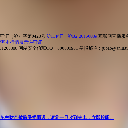
证（沪）字第0428号
沪ICP证：沪B2-20150089
互联网直播服务企
所基本行情展示许可证
268888
网站安全值班QQ：800800981
举报邮箱：
jubao@aniu.t
针对避免您财产被骗受损而设，请您一旦收到来电，立即接听。