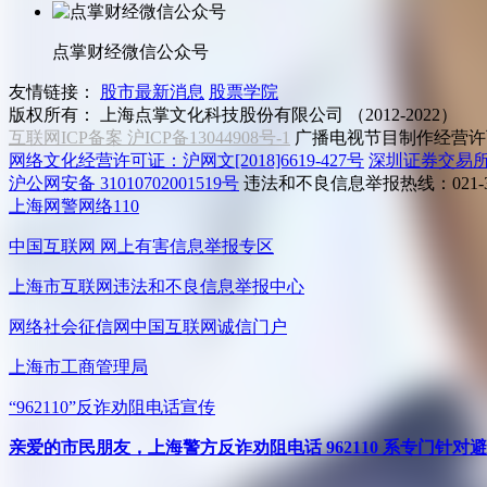
点掌财经微信公众号
友情链接：
股市最新消息
股票学院
版权所有：
上海点掌文化科技股份有限公司 （2012-2022）
互联网ICP备案 沪ICP备13044908号-1
广播电视节目制作经营许可
网络文化经营许可证：沪网文[2018]6619-427号
深圳证券交易
沪公网安备 31010702001519号
违法和不良信息举报热线：021-31
上海网警网络110
中国互联网
网上有害信息举报专区
上海市互联网
违法和不良信息举报中心
网络社会征信网
中国互联网诚信门户
上海市工商管理局
“962110”
反诈劝阻电话宣传
亲爱的市民朋友，上海警方反诈劝阻电话 962110 系专门