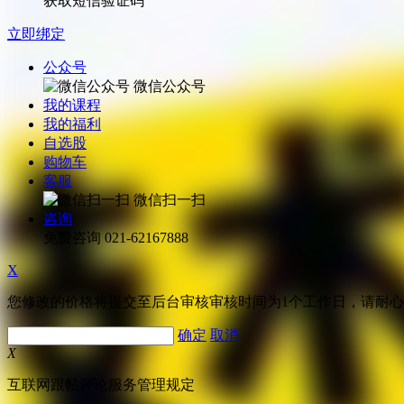
获取短信验证码
立即绑定
公众号
微信公众号
我的课程
我的福利
自选股
购物车
客服
微信扫一扫
咨询
免费咨询
021-62167888
X
您修改的价格将提交至后台审核审核时间为1个工作日，请耐
确定
取消
X
互联网跟帖评论服务管理规定