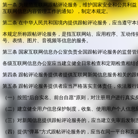
第一条 为规范互联网跟帖评论服务，维护国家安全和公共利
互联网信息内容管理工作的通知》，制定本规定。
第二条 在中华人民共和国境内提供跟帖评论服务，应当遵守本
本规定所称跟帖评论服务，是指互联网站、应用程序、互动传
号、表情、图片、音视频等信息的服务。
第三条 国家互联网信息办公室负责全国跟帖评论服务的监督
各级互联网信息办公室应当建立健全日常检查和定期检查相结
第四条 跟帖评论服务提供者提供互联网新闻信息服务相关的
第五条 跟帖评论服务提供者应当严格落实主体责任，依法履行
（一）按照“后台实名、前台自愿”原则，对注册用户进行真实
（二）建立健全用户信息保护制度，收集、使用用户个人信息
（三）对新闻信息提供跟帖评论服务的，应当建立先审后发制
（四）提供“弹幕”方式跟帖评论服务的，应当在同一平台和页