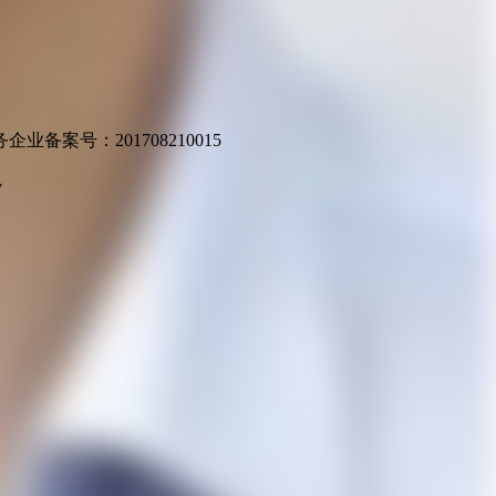
业备案号：201708210015
v