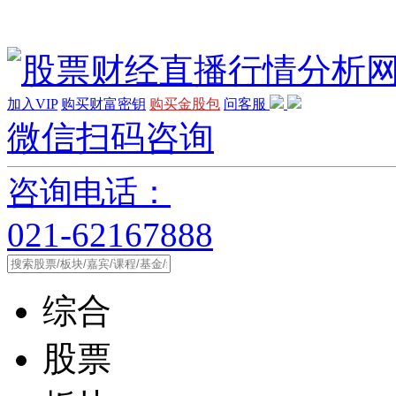
加入VIP
购买财富密钥
购买金股包
问客服
微信扫码咨询
咨询电话：
021-62167888
综合
股票