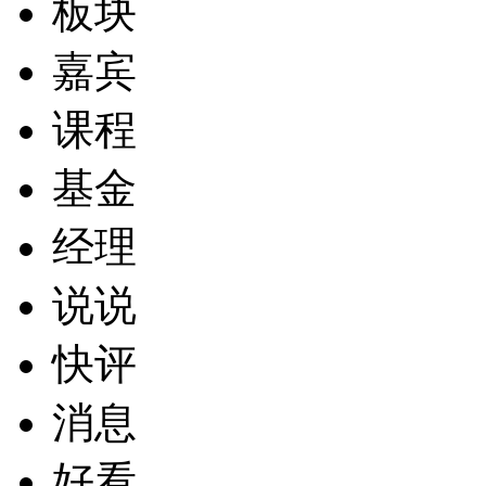
板块
嘉宾
课程
基金
经理
说说
快评
消息
好看