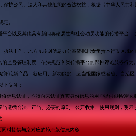
益，保护公民、法人和其他组织的合法权益，根据《中华人民共和
规定。
播平台以及其他具有新闻舆论属性和社会动员功能的传播平台，以
管理执法工作。地方互联网信息办公室依据职责负责本行政区域的
合的监督管理制度，依法规范各类传播平台的跟帖评论服务行为
跟帖评论新产品、新应用、新功能的，应当报国家或者省、自治区
以下义务：
身份信息认证，不得向未认证真实身份信息的用户提供跟帖评论
应当遵循合法、正当、必要的原则，公开收集、使用规则，明示
度。
面同时提供与之对应的静态版信息内容。