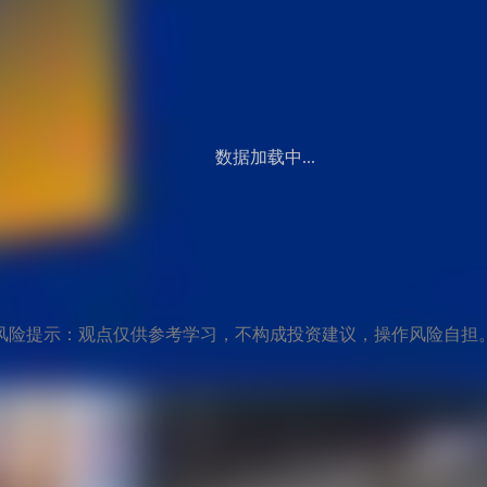
数据加载中...
风险提示：观点仅供参考学习，不构成投资建议，操作风险自担